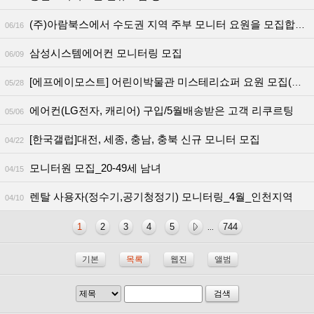
(주)아람북스에서 수도권 지역 주부 모니터 요원을 모집합니다.
06/16
삼성시스템에어컨 모니터링 모집
06/09
[에프에이모스트] 어린이박물관 미스테리쇼퍼 요원 모집(서울/세종)
05/28
에어컨(LG전자, 캐리어) 구입/5월배송받은 고객 리쿠르팅
05/06
[한국갤럽]대전, 세종, 충남, 충북 신규 모니터 모집
04/22
모니터원 모집_20-49세 남녀
04/15
렌탈 사용자(정수기,공기청정기) 모니터링_4월_인천지역
04/10
1
2
3
4
5
744
...
기본
목록
웹진
앨범
검색