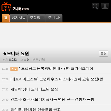
홈
공지사항
모집정보
모니Talk
★모니터 요원
옵션
전체
8,923
오늘
0
분류
전체
* 모집공고 등록방법 안내 - 엔터프라이즈계정
11/26
[에프에이모스트] 모던하우스 미스테리쇼퍼 요원 모집(광주/전라 지역)
07/29
캐딜락 정비 모니터요원 모집
07/22
간호사,조무사,물리치료사등 병원 근무 경험자 구함
06/30
통신모니터요원 신규모집 공고
06/18