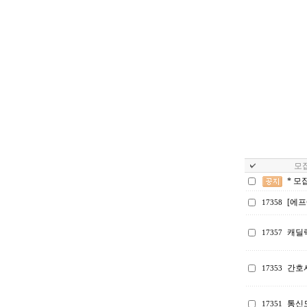
모집
* 모
[에프
17358
캐딜
17357
간호
17353
통신
17351