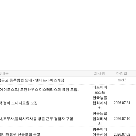
내용
회사명
마감일
집공고 등록방법 안내 - 엔터프라이즈계정
test13
에프에이
에이모스트] 모던하우스 미스테리쇼퍼 요원 모집..
모스트
한국능률
락 정비 모니터요원 모집
협회리서
2026.07.31
치
한국능률
사,조무사,물리치료사등 병원 근무 경험자 구함
협회리서
2026.07.10
치
방송미디
모니터요원 신규모집 공고
어통신심
2026.07.02