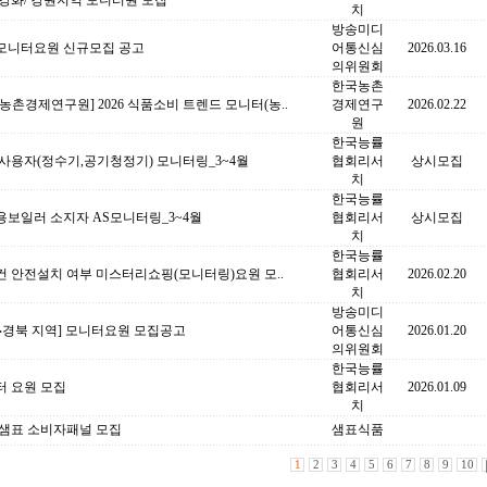
강화/ 강원지역 모니터원 모집
치
방송미디
모니터요원 신규모집 공고
어통신심
2026.03.16
의위원회
한국농촌
농촌경제연구원] 2026 식품소비 트렌드 모니터(농..
경제연구
2026.02.22
원
한국능률
사용자(정수기,공기청정기) 모니터링_3~4월
협회리서
상시모집
치
한국능률
용보일러 소지자 AS모니터링_3~4월
협회리서
상시모집
치
한국능률
 안전설치 여부 미스터리쇼핑(모니터링)요원 모..
협회리서
2026.02.20
치
방송미디
‧경북 지역] 모니터요원 모집공고
어통신심
2026.01.20
의위원회
한국능률
터 요원 모집
협회리서
2026.01.09
치
6 샘표 소비자패널 모집
샘표식품
1
2
3
4
5
6
7
8
9
10