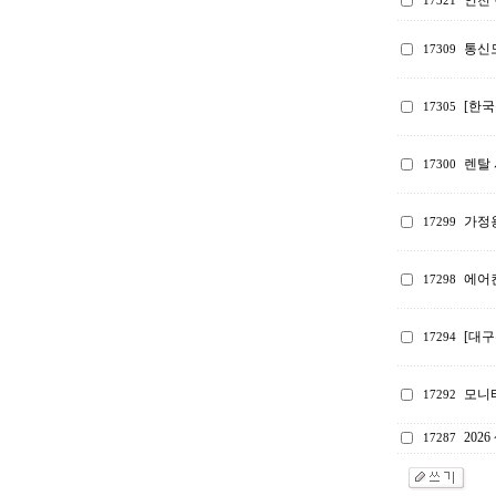
인천 
17321
통신
17309
[한국
17305
렌탈 
17300
가정
17299
에어컨
17298
[대구
17294
모니
17292
202
17287