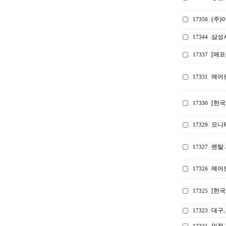
(주)
17350
삼성
17344
[에프
17337
에어컨
17331
[한국
17330
모니터
17329
렌탈 
17327
에어
17326
[한
17325
대구,
17323