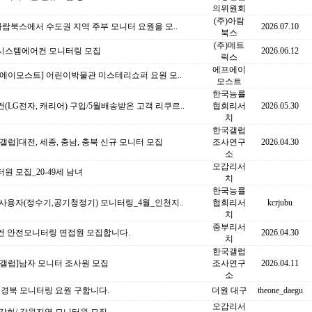
의위원회
(주)아람
아람북스에서 수도권 지역 주부 모니터 요원을 모..
2026.07.10
북스
(주)메트
시스템에어컨 모니터링 모집
2026.06.12
릭스
에프에이
에이모스트] 어린이박물관 미스테리쇼퍼 요원 모..
모스트
한국능률
(LG전자, 캐리어) 구입/5월배송받은 고객 리쿠르..
협회리서
2026.05.30
치
한국갤럽
갤럽]대전, 세종, 충남, 충북 신규 모니터 모집
조사연구
2026.04.30
소
오감리서
원 모집_20-49세 남녀
치
한국능률
사용자(정수기,공기청정기) 모니터링_4월_인천지..
협회리서
kcrjubu
치
중부리서
컨 안전모니터링 면접원 모집합니다.
2026.04.30
치
한국갤럽
국갤럽]남자 모니터 조사원 모집
조사연구
2026.04.11
소
 경북 모니터링 요원 구합니다.
더원 대구
theone_daegu
오감리서