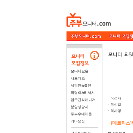
모니터요원
서포터즈
체험단&출연
좌담회&리서치
ㆍ
작성자
입주관리매니저
ㆍ
작성일
분양상담사
ㆍ
회사명
주부우대채용
기타모집
[메트릭스]축