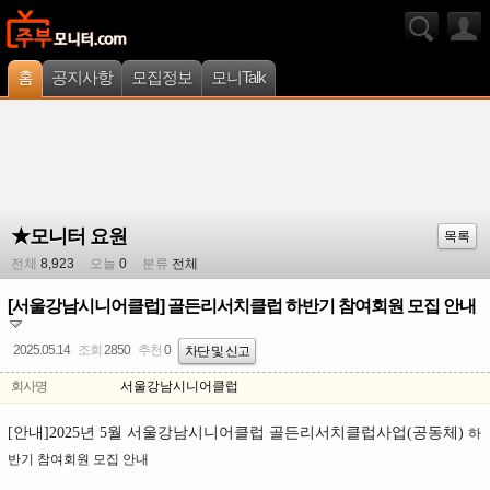
홈
공지사항
모집정보
모니Talk
★모니터 요원
목록
전체
8,923
오늘
0
분류
전체
[서울강남시니어클럽] 골든리서치클럽 하반기 참여회원 모집 안내
2025.05.14
조회
2850
추천
0
차단 및 신고
회사명
서울강남시니어클럽
[안내]2025년 5월 서울강남시니어클럽 골든리서치클럽사업(공동체)
하
반기 참여회원 모집 안내