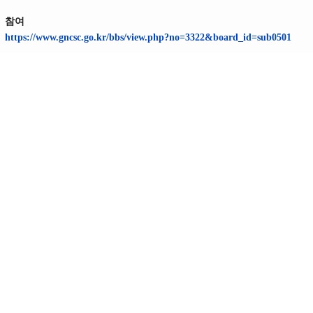
참여
https://www.gncsc.go.kr/bbs/view.php?no=3322&board_id=sub0501