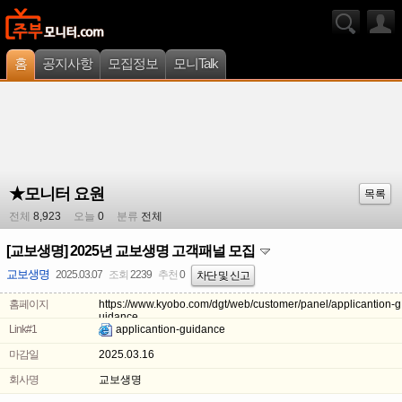
홈
공지사항
모집정보
모니Talk
★모니터 요원
목록
전체
8,923
오늘
0
분류
전체
[교보생명] 2025년 교보생명 고객패널 모집
교보생명
2025.03.07
조회
2239
추천
0
차단 및 신고
홈페이지
https://www.kyobo.com/dgt/web/customer/panel/applicantion-g
uidance
Link#1
applicantion-guidance
마감일
2025.03.16
회사명
교보생명