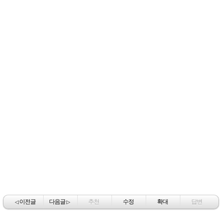
이전글
다음글
추천
수정
확대
답변
◁
▷