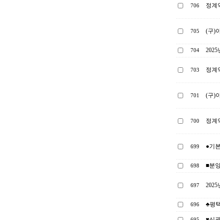
정계약
706
(구)
705
202
704
정계약
703
(구)
701
정계약
700
●기
699
■분양
698
202
697
♣평
696
♥신광
695