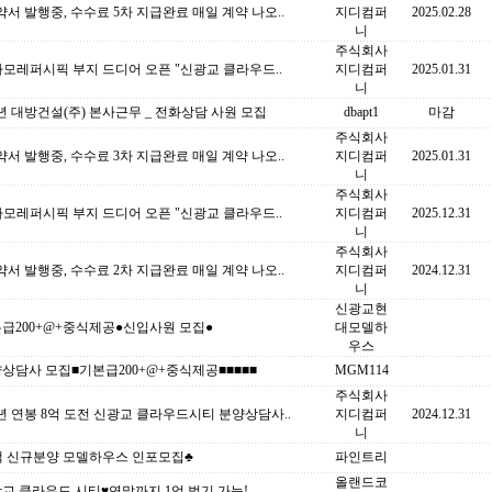
서 발행중, 수수료 5차 지급완료 매일 계약 나오..
지디컴퍼
2025.02.28
니
주식회사
아모레퍼시픽 부지 드디어 오픈 "신광교 클라우드..
지디컴퍼
2025.01.31
니
5년 대방건설(주) 본사근무 _ 전화상담 사원 모집
dbapt1
마감
주식회사
서 발행중, 수수료 3차 지급완료 매일 계약 나오..
지디컴퍼
2025.01.31
니
주식회사
아모레퍼시픽 부지 드디어 오픈 "신광교 클라우드..
지디컴퍼
2025.12.31
니
주식회사
서 발행중, 수수료 2차 지급완료 매일 계약 나오..
지디컴퍼
2024.12.31
니
신광교현
본급200+@+중식제공●신입사원 모집●
대모델하
우스
상담사 모집■기본급200+@+중식제공■■■■■
MGM114
주식회사
5년 연봉 8억 도전 신광교 클라우드시티 분양상담사..
지디컴퍼
2024.12.31
니
택 신규분양 모델하우스 인포모집♣
파인트리
올랜드코
교 클라우드 시티♥연말까지 1억 벌기 가능!