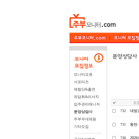
모니터요원
서포터즈
체험단&출연
좌담회&리서치
모집
입주관리매니저
대방건
732
분양상담사
주부우대채용
동탄 
731
기타모집
202
730