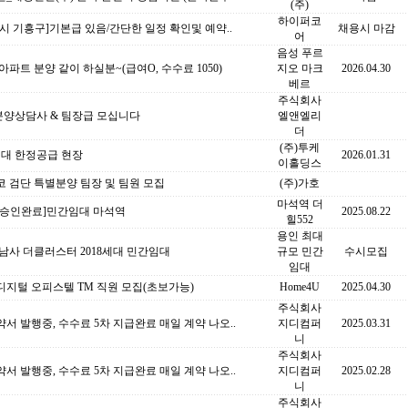
(주)
하이퍼코
시 기흥구]기본급 있음/간단한 일정 확인및 예약..
채용시 마감
어
음성 푸르
아파트 분양 같이 하실분~(급여O, 수수료 1050)
지오 마크
2026.04.30
베르
주식회사
분양상담사 & 팀장급 모십니다
엘앤엘리
더
(주)투케
세대 한정공급 현장
2026.01.31
이홀딩스
 검단 특별분양 팀장 및 팀원 모집
(주)가호
마석역 더
업승인완료]민간임대 마석역
2025.08.22
힐552
용인 최대
남사 더클러스터 2018세대 민간임대
규모 민간
수시모집
임대
디지털 오피스텔 TM 직원 모집(초보가능)
Home4U
2025.04.30
주식회사
서 발행중, 수수료 5차 지급완료 매일 계약 나오..
지디컴퍼
2025.03.31
니
주식회사
서 발행중, 수수료 5차 지급완료 매일 계약 나오..
지디컴퍼
2025.02.28
니
주식회사