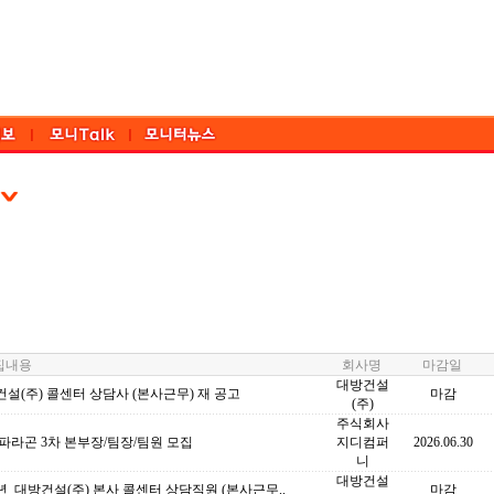
내용
회사명
마감일
대방건설
설(주) 콜센터 상담사 (본사근무) 재 공고
마감
(주)
주식회사
파라곤 3차 본부장/팀장/팀원 모집
지디컴퍼
2026.06.30
니
대방건설
6년_대방건설(주) 본사 콜센터 상담직원 (본사근무..
마감