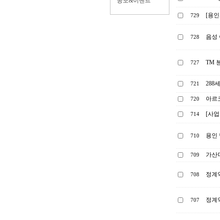
공모&이벤트
[용인
729
음성 
728
TM 
727
288
721
아르코
720
[사
714
용인 
710
가산
709
정계약
708
정계약
707