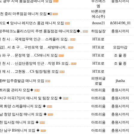
도 광주 지역 품질점검매니저 모집
우스에스
충원시까지
엠
바론피앤
이천 중리 마루점검 매니저 모집 ■□
에스(주)
의도◀ 앙사나 레지던스 품검 매니저 모집
ihouse21
ih5814196_01
청주테크노폴리스단지 주변 품질점검 매니저모집◆..
하임실장
충원시까지
인 천 시 . . 국제업무역 인근 . . 스케줄러 모집..
HT프로
] . 서 초 구 . . 구반포역 옆 . . 세방매니저..
HT프로
모집마감
송 파 구 . . 문정역 옆 . . CS매니저 모집
HT프로
조 율 중
인 천 시 . . 신검단중앙역 인근 . .직영 BS 모집..
HT프로
조 율 중
거 제 시 . . 고현동 . . CS 팀장/팀원 모집
HT프로
피앤피글
릉## 입주증발급 매니저 모집
jhasha
로벌
아트리움 관리자 모집◈
아트리움
충원시까지
서구 마곡17단지 매니저 및 팀장 모집 ◈
아트리움
충원시까지
택 화양 스케즐매니저 모집 ◈
아트리움
충원시까지
남 청양 입사점 매니저 모집 ◈
아트리움
충원시까지
천 입사점 매니저 모집 ◈
아트리움
충원시까지
산 남구 BS매니저 모집 ◈
아트리움
충원시까지