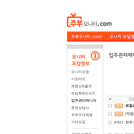
모니터요원
서포터즈
체험단&출연
좌담회&리서치
모집
입주관리매니저
모집
분양상담사
[직
주부우대채용
기타모집
전주
67813