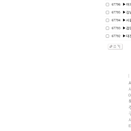
▶여
67796
▶강남
67795
▶서울
67794
▶검단
67793
▶대
67792
0
터