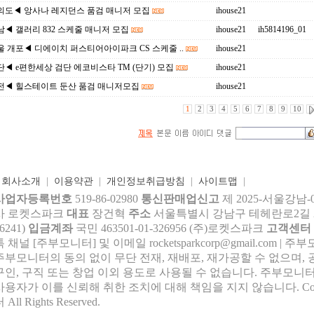
의도◀ 앙사나 레지던스 품검 매니저 모집
ihouse21
◀ 갤러리 832 스케줄 매니저 모집
ihouse21
ih5814196_01
 개포◀ 디에이치 퍼스티어아이파크 CS 스케줄 ..
ihouse21
◀ e편한세상 검단 에코비스타 TM (단기) 모집
ihouse21
전◀ 힐스테이트 둔산 품검 매니저모집
ihouse21
1
2
3
4
5
6
7
8
9
10
|
회사소개
|
이용약관
|
개인정보취급방침
|
사이트맵
|
사업자등록번호
519-86-02980
통신판매업신고
제 2025-서울강남-
사 로켓스파크
대표
장건혁
주소
서울특별시 강남구 테헤란로2길 27,
6241)
입금계좌
국민 463501-01-326956 (주)로켓스파크
고객센터
톡 채널 [주부모니터] 및 이메일 rocke
tsparkcorp@gmail.com
| 주
주부모니터의 동의 없이 무단 전재, 재배포, 재가공할 수 없으며, 
구인, 구직 또는 창업 이외 용도로 사용될 수 없습니다. 주부모니터
사용자가 이를 신뢰해 취한 조치에 대해 책임을 지지 않습니다.
Co
 All Rights Reserved.