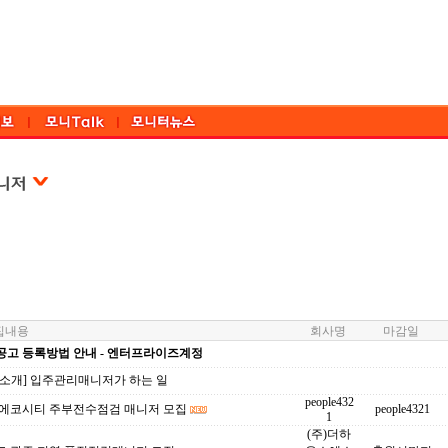
내용
회사명
마감일
공고 등록방법 안내 - 엔터프라이즈계정
업소개] 입주관리매니저가 하는 일
people432
 에코시티 주부전수점검 매니저 모집
people4321
1
(주)더하