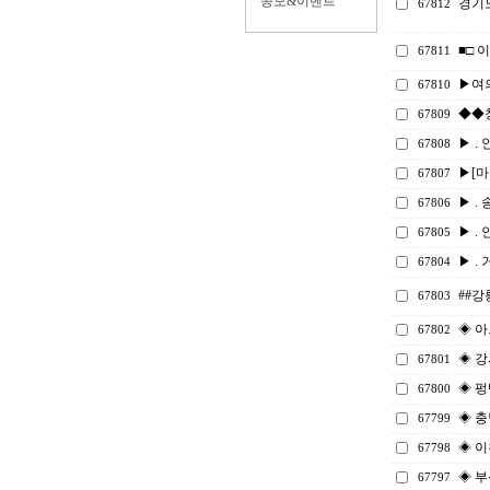
공모&이벤트
경기
67812
■□ 
67811
▶여
67810
◆◆
67809
▶ . 
67808
▶[마감
67807
▶ . 
67806
▶ . 
67805
▶ . 
67804
##강
67803
◈ 
67802
◈ 강
67801
◈ 펑
67800
◈ 충
67799
◈ 이
67798
◈ 부
67797