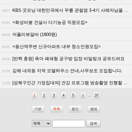
KBS 굿모닝 대한민국에서 무릎 관절염 3-4기 사례자님을 모십니다
08/27
<화성비봉 건설사 다기능공 직원모집>
07/22
어플리뷰알바 (1800원)
06/09
<용산역주변 신규아파트 내부 청소인원모집>
02/21
[반짝 충원] 육아 폐쇄형 공구방 입장 비밀링크 공유드려요
01/20
김해 내외동 지역 모델하우스 안내,사무보조 모집합니다.
11/30
[성북구인근 가정집대여] 건강 프로그램 방송촬영 진행할 가정집
11/28
1
2
3
4
5
37
...
기본
목록
웹진
앨범
검색