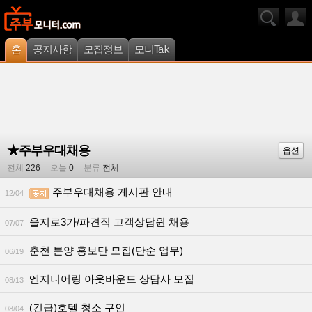
홈
공지사항
모집정보
모니Talk
★주부우대채용
옵션
전체
226
오늘
0
분류
전체
주부우대채용 게시판 안내
12/04
을지로3가/파견직 고객상담원 채용
07/07
춘천 분양 홍보단 모집(단순 업무)
06/19
엔지니어링 아웃바운드 상담사 모집
08/13
(긴급)호텔 청소 구인
08/04