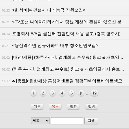
<화성비봉 건설사 다기능공 직원모집>
07/22
<TV조선 나이야가라> 에서 당뇨 개선에 관심이 있으신 분을 모십니다!!!
07/21
조명회사 A/S팀 콜센터 전담인력 채용 공고 (경북 영주시)
04/14
<용산역주변 신규아파트 내부 청소인원모집>
02/21
[대전/세종] (하루 4시간, 업계최고 수수료) 윙크 & 캐츠잉글리시 홍보교사
01/02
(하루 4시간, 업계최고 수수료) 윙크 & 캐츠잉글리시 홍보교사 채용
01/02
♣ [종료]e편한세상 홍성더센트럴 점검/TM 아르바이트생모집 ♣
11/17
1
2
3
4
5
19
...
기본
목록
웹진
앨범
검색