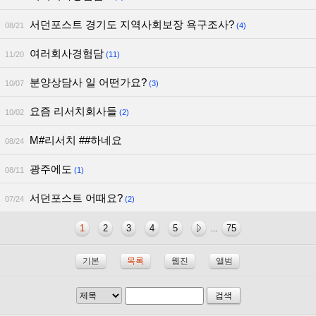
서던포스트 경기도 지역사회보장 욕구조사?
08/21
(4)
여러회사경험담
11/20
(11)
분양상담사 일 어떤가요?
10/07
(3)
요즘 리서치회사들
10/02
(2)
M#리서치 ##하네요
08/24
광주에도
08/11
(1)
서던포스트 어때요?
07/24
(2)
1
2
3
4
5
75
...
기본
목록
웹진
앨범
검색