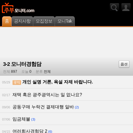
홈
공지사항
모집정보
모니Talk
3-2 모니터경험담
옵션
전체
897
오늘
0
분류
전체
개인 실명 거론, 욕설 자제 바랍니다.
05/29
재택 혹은 광주광역시는 일 없나요?
02/17
공동구매 누락건 결제대행 알바
09/06
(2)
임금체불
07/06
(3)
여러회사경험담 2
04/15
(6)