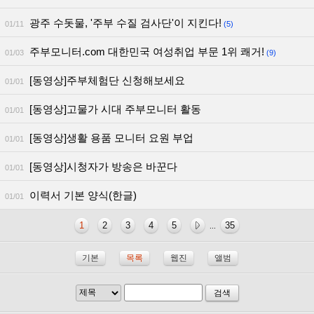
광주 수돗물, '주부 수질 검사단'이 지킨다!
01/11
(5)
주부모니터.com 대한민국 여성취업 부문 1위 쾌거!
01/03
(9)
[동영상]주부체험단 신청해보세요
01/01
[동영상]고물가 시대 주부모니터 활동
01/01
[동영상]생활 용품 모니터 요원 부업
01/01
[동영상]시청자가 방송은 바꾼다
01/01
이력서 기본 양식(한글)
01/01
1
2
3
4
5
35
...
기본
목록
웹진
앨범
검색