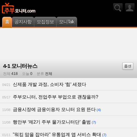
홈
공지사항
모집정보
모니Talk
4-1 모니터뉴스
옵션
전체
418
오늘
0
분류
전체
신제품 개발 과정, 소비자 ‘힘’ 세졌다
04/21
주부모니터, 전업주부 부업으로 괜찮을까?
05/17
금융시장에 금융이용자 모니터 요원 뜬다
11/08
(4)
행안부 ‘제2기 주부 물가모니터단’ 출범
11/08
(7)
"워킹 맘을 잡아라" 유통업계 앱 서비스 확대
01/11
(7)