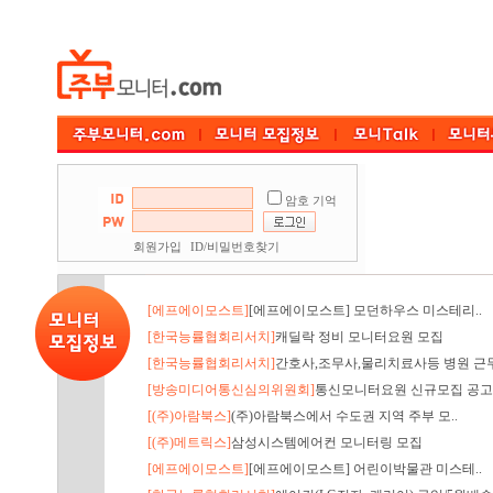
암호 기억
회원가입
ID/비밀번호찾기
[에프에이모스트]
[에프에이모스트] 모던하우스 미스테리..
[한국능률협회리서치]
캐딜락 정비 모니터요원 모집
[한국능률협회리서치]
간호사,조무사,물리치료사등 병원 근무
[방송미디어통신심의위원회]
통신모니터요원 신규모집 공고
[(주)아람북스]
(주)아람북스에서 수도권 지역 주부 모..
[(주)메트릭스]
삼성시스템에어컨 모니터링 모집
[에프에이모스트]
[에프에이모스트] 어린이박물관 미스테..