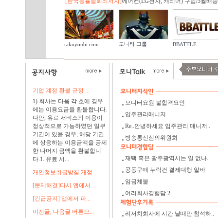
[한국능률협회리서치]
에어컨(LG전자, 캐리어) 구입/5월배송.
도나타 그룹
rakuyoubi.com
BBATTLE
기업 계정 환불 규정 ...
1) 회사는 다음 각 호에 경우
모니터요원 불합격요인
에는 이용요금을 환불합니다.
입주관리매니저
다만, 유료 서비스의 이용이
정상적으로 가능하였던 일부
Re..안녕하세요 입주관리 매니저..
기간이 있을 경우, 해당 기간
방송통신심의위원회
에 상응하는 이용금액을 공제
한 나머지 금액을 환불합니
재택 혹은 광주광역시는 일 없나..
다.1. 유료 서...
공동구매 누락건 결제대행 알바
개인정보취급방침 개정...
임금체불
[문제해결]다시 앱에서...
여러회사경험담 2
[긴급공지] 앱에서 파...
이전글, 다음글 버튼으...
리서치회사에 시간 날때만 참석하..