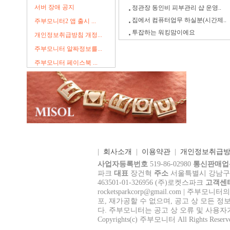
서버 장애 공지
정관장 동인비 피부관리 샵 운영..
집에서 컴퓨터업무 하실분(시간제..
주부모니터2 앱 출시 ...
투잡하는 워킹맘이에요
개인정보취급방침 개정...
주부모니터 알짜정보를...
주부모니터 페이스북 ...
|
회사소개
|
이용약관
|
개인정보취급
사업자등록번호
519-86-02980
통신판매업
파크
대표
장건혁
주소
서울특별시 강남구 테헤
463501-01-326956 (주)로켓스파크
고객센
rocke
tsparkcorp@gmail.com
| 주부모니터의
포, 재가공할 수 없으며, 공고 상 모든 정
다. 주부모니터는 공고 상 오류 및 사용자
Copyrights(c) 주부모니터 All Rights Reserv