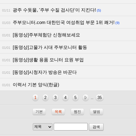
광주 수돗물, '주부 수질 검사단'이 지킨다!
01/11
(5)
주부모니터.com 대한민국 여성취업 부문 1위 쾌거!
01/03
(9)
[동영상]주부체험단 신청해보세요
01/01
[동영상]고물가 시대 주부모니터 활동
01/01
[동영상]생활 용품 모니터 요원 부업
01/01
[동영상]시청자가 방송은 바꾼다
01/01
이력서 기본 양식(한글)
01/01
1
2
3
4
5
35
...
기본
목록
웹진
앨범
검색