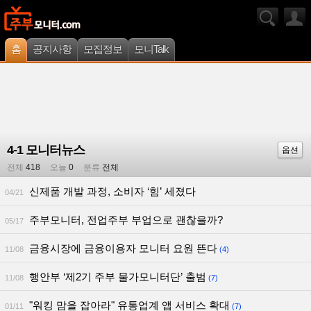
홈
공지사항
모집정보
모니Talk
4-1 모니터뉴스
옵션
전체
418
오늘
0
분류
전체
신제품 개발 과정, 소비자 ‘힘’ 세졌다
04/21
주부모니터, 전업주부 부업으로 괜찮을까?
05/17
금융시장에 금융이용자 모니터 요원 뜬다
11/08
(4)
행안부 ‘제2기 주부 물가모니터단’ 출범
11/08
(7)
"워킹 맘을 잡아라" 유통업계 앱 서비스 확대
01/11
(7)