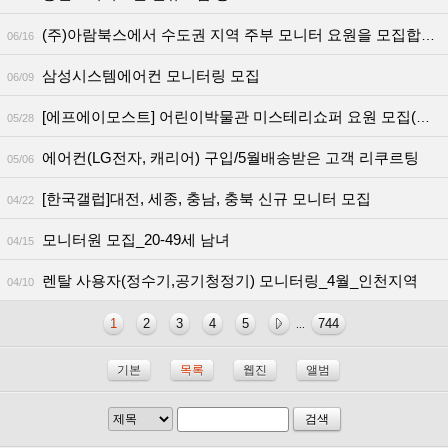
(주)아람북스에서 수도권 지역 주부 모니터 요원을 모집합니다.
06/16
삼성시스템에어컨 모니터링 모집
06/09
[에프에이모스트] 어린이박물관 미스테리쇼퍼 요원 모집(서울/세종)
05/28
에어컨(LG전자, 캐리어) 구입/5월배송받은 고객 리쿠르팅
05/06
[한국갤럽]대전, 세종, 충남, 충북 신규 모니터 모집
04/22
모니터원 모집_20-49세 남녀
04/15
렌탈 사용자(정수기,공기청정기) 모니터링_4월_인천지역
04/10
1
2
3
4
5
744
...
기본
목록
웹진
앨범
검색