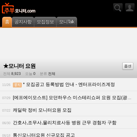
홈
공지사항
모집정보
모니Talk
★모니터 요원
옵션
전체
8,923
오늘
0
분류
전체
* 모집공고 등록방법 안내 - 엔터프라이즈계정
11/26
[에프에이모스트] 모던하우스 미스테리쇼퍼 요원 모집(광주/전라 지역)
07/29
캐딜락 정비 모니터요원 모집
07/22
간호사,조무사,물리치료사등 병원 근무 경험자 구함
06/30
통신모니터요원 신규모집 공고
06/18