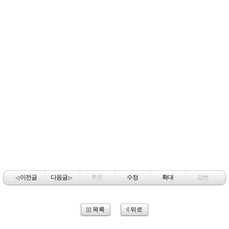
이전글
다음글
추천
수정
확대
답변
◁
▷
목록
뒤로