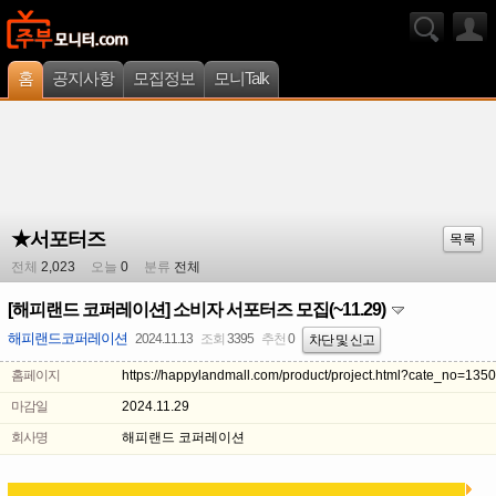
홈
공지사항
모집정보
모니Talk
★서포터즈
목록
전체
2,023
오늘
0
분류
전체
[해피랜드 코퍼레이션] 소비자 서포터즈 모집(~11.29)
해피랜드코퍼레이션
2024.11.13
조회
3395
추천
0
차단 및 신고
홈페이지
https://happylandmall.com/product/project.html?cate_no=1350
마감일
2024.11.29
회사명
해피랜드 코퍼레이션