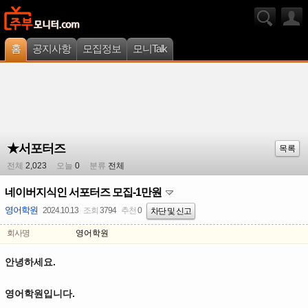
홈
공지사항
모집정보
모니Talk
★서포터즈
목록
전체
2,023
오늘
0
분류
전체
네이버지식인 서포터즈 모집-1만원
영어학원
2024.10.13
조회
3794
추천
0
차단 및 신고
회사명
영어학원
안녕하세요.
영어학원입니다.