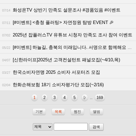
화성온TV 상반기 만족도 설문조사 #경품있음 #이벤트
07/14
[#이벤트] <충청 플러팅> 자연정원 탐방 EVENT 🎉
07/11
2025년 잡플러스TV 유튜브 시청자 만족도 조사 참여 이벤트
07/02
[#이벤트] 하늘길, 충북의 미래입니다. 서명으로 함께해요 EVENT ✈
05/22
[신한라이프]2025년 고객컨설턴트 패널모집(~4/10,목)
04/07
한국소비자연맹 2025 소비자 서포터즈 모집
03/27
한화손해보험 18기 소비자평가단 모집(~2/16)
02/04
1
2
3
4
5
169
...
기본
목록
웹진
앨범
검색