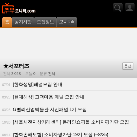
홈
공지사항
모집정보
모니Talk
★서포터즈
옵션
전체
2,023
오늘
0
분류
전체
[한화생명]패널모집 안내
07/01
[현대해상] 고객마음 패널 모집 안내
03/23
G밸리산업박물관 시민패널 1기 모집
03/23
[서울시전자상거래센터] 온라인쇼핑몰 소비자평가단 모집
10/20
[한화손해보험] 소비자평가단 19기 모집 (~8/25)
08/14