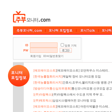
암호 기억
회원가입
ID/비밀번호찾기
[에프에이모스트]
[에프에이모스트] 모던하우스 미스테리..
[한국능률협회리서치]
캐딜락 정비 모니터요원 모집
[한국능률협회리서치]
간호사,조무사,물리치료사등 병원 근무
[방송미디어통신심의위원회]
통신모니터요원 신규모집 공고
[(주)아람북스]
(주)아람북스에서 수도권 지역 주부 모..
[(주)메트릭스]
삼성시스템에어컨 모니터링 모집
[에프에이모스트]
[에프에이모스트] 어린이박물관 미스테..