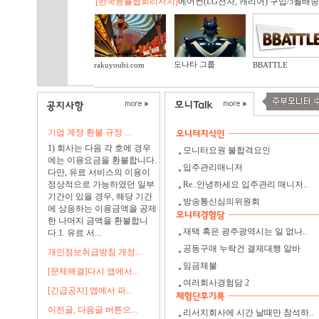
[한국능률협회리서치]
에어컨(LG전자, 캐리어) 구입/5월배송.
도나타 그룹
rakuyoubi.com
BBATTLE
기업 계정 환불 규정 ...
1) 회사는 다음 각 호에 경우
모니터요원 불합격요인
에는 이용요금을 환불합니다.
입주관리매니저
다만, 유료 서비스의 이용이
정상적으로 가능하였던 일부
Re..안녕하세요 입주관리 매니저..
기간이 있을 경우, 해당 기간
방송통신심의위원회
에 상응하는 이용금액을 공제
한 나머지 금액을 환불합니
재택 혹은 광주광역시는 일 없나..
다.1. 유료 서...
공동구매 누락건 결제대행 알바
개인정보취급방침 개정...
임금체불
[문제해결]다시 앱에서...
여러회사경험담 2
[긴급공지] 앱에서 파...
이전글, 다음글 버튼으...
리서치회사에 시간 날때만 참석하..