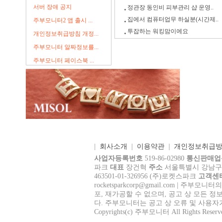
서버 장애 공지
정관장 동인비 피부관리 샵 운영..
집에서 컴퓨터업무 하실분(시간제..
주부모니터2 앱 출시 ...
투잡하는 워킹맘이에요
개인정보취급방침 개정...
주부모니터 알짜정보를...
주부모니터 페이스북 ...
|
회사소개
|
이용약관
|
개인정보취급
사업자등록번호
519-86-02980
통신판매업
파크
대표
장건혁
주소
서울특별시 강남구 테헤
463501-01-326956 (주)로켓스파크
고객센
rocke
tsparkcorp@gmail.com
| 주부모니터의
포, 재가공할 수 없으며, 공고 상 모든 정
다. 주부모니터는 공고 상 오류 및 사용자
Copyrights(c) 주부모니터 All Rights Reserv