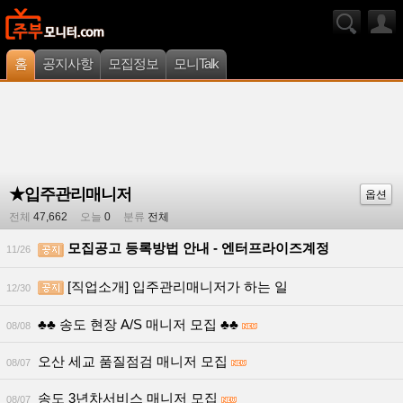
홈
공지사항
모집정보
모니Talk
★입주관리매니저
옵션
전체
47,662
오늘
0
분류
전체
모집공고 등록방법 안내 - 엔터프라이즈계정
11/26
[직업소개] 입주관리매니저가 하는 일
12/30
♣♣ 송도 현장 A/S 매니저 모집 ♣♣
08/08
오산 세교 품질점검 매니저 모집
08/07
송도 3년차서비스 매니저 모집
08/07