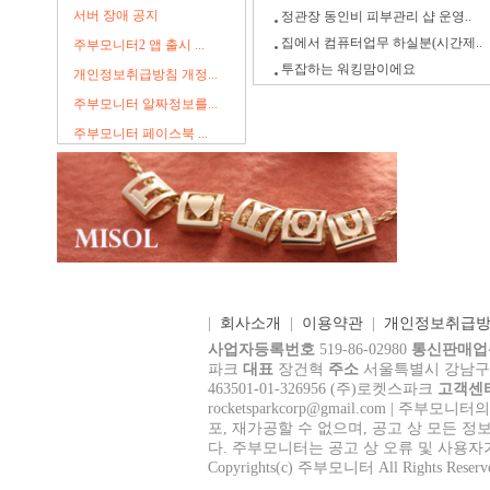
서버 장애 공지
정관장 동인비 피부관리 샵 운영..
집에서 컴퓨터업무 하실분(시간제..
주부모니터2 앱 출시 ...
투잡하는 워킹맘이에요
개인정보취급방침 개정...
주부모니터 알짜정보를...
주부모니터 페이스북 ...
|
회사소개
|
이용약관
|
개인정보취급
사업자등록번호
519-86-02980
통신판매업
파크
대표
장건혁
주소
서울특별시 강남구 테헤
463501-01-326956 (주)로켓스파크
고객센
rocke
tsparkcorp@gmail.com
| 주부모니터의
포, 재가공할 수 없으며, 공고 상 모든 정
다. 주부모니터는 공고 상 오류 및 사용자
Copyrights(c) 주부모니터 All Rights Reserv