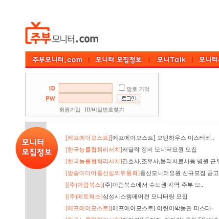
암호 기억
회원가입
ID/비밀번호찾기
[에프에이모스트]
[에프에이모스트] 모던하우스 미스테리..
[한국능률협회리서치]
캐딜락 정비 모니터요원 모집
[한국능률협회리서치]
간호사,조무사,물리치료사등 병원 근무
[방송미디어통신심의위원회]
통신모니터요원 신규모집 공고
[(주)아람북스]
(주)아람북스에서 수도권 지역 주부 모..
[(주)메트릭스]
삼성시스템에어컨 모니터링 모집
[에프에이모스트]
[에프에이모스트] 어린이박물관 미스테..