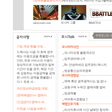
[한국능률협회리서치]
에어컨(LG전자, 캐리어) 구입/5월배송.
도나타 그룹
rakuyoubi.com
BBATTLE
기업 계정 환불 규정 ...
1) 회사는 다음 각 호에 경우
모니터요원 불합격요인
에는 이용요금을 환불합니다.
입주관리매니저
다만, 유료 서비스의 이용이
정상적으로 가능하였던 일부
Re..안녕하세요 입주관리 매니저..
기간이 있을 경우, 해당 기간
방송통신심의위원회
에 상응하는 이용금액을 공제
한 나머지 금액을 환불합니
재택 혹은 광주광역시는 일 없나..
다.1. 유료 서...
공동구매 누락건 결제대행 알바
개인정보취급방침 개정...
임금체불
[문제해결]다시 앱에서...
여러회사경험담 2
[긴급공지] 앱에서 파...
이전글, 다음글 버튼으...
리서치회사에 시간 날때만 참석하..