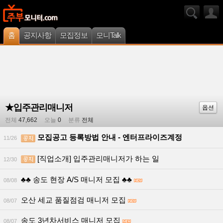
홈
공지사항
모집정보
모니Talk
★입주관리매니저
옵션
전체
47,662
오늘
0
분류
전체
모집공고 등록방법 안내 - 엔터프라이즈계정
11/26
[직업소개] 입주관리매니저가 하는 일
12/30
♣♣ 송도 현장 A/S 매니저 모집 ♣♣
08/08
오산 세교 품질점검 매니저 모집
08/07
송도 3년차서비스 매니저 모집
08/07