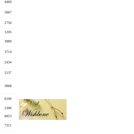
4460
5067
2750
1205
3989
3714
2434
2137
3868
6190
2396
6853
7311