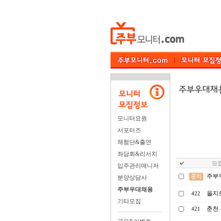
모니터요원
서포터즈
체험단&출연
좌담회&리서치
모집
입주관리매니저
주부
분양상담사
주부우대채용
을지
422
기타모집
춘천 
421