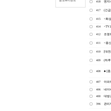
공모&이벤트
엔지
418
(긴급
417
<화
415
<TV
414
조명회
412
<용
411
[대전
410
(하루
409
♣ [
408
아파
407
네이
406
대방건
400
관리
396