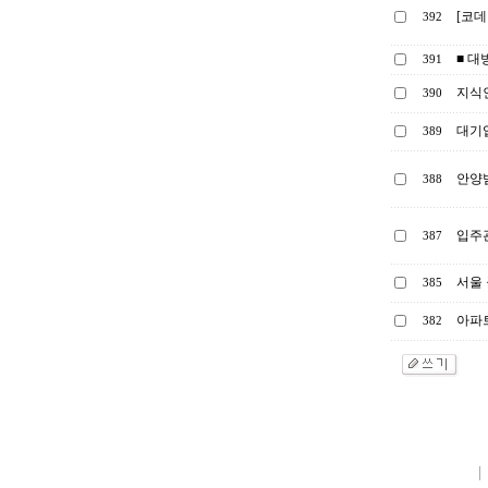
[코데
392
■ 대
391
지식인
390
대기
389
안양
388
입주
387
서울 
385
아파
382