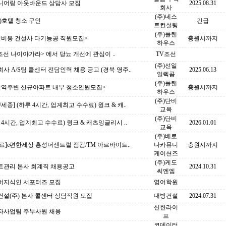
니어링 아웃바운드 상담사 모집
2025.08.31
회사
(주)네스
)호텔 청소 구인
긴급
트컨설팅
(주)플랜
성비봉 건설사 다기능공 직원모집>
충원시까지
하우스
조선 나이야가라> 에서 당뇨 개선에 관심이 ..
TV조선
(주)선일
사 A/S팀 콜센터 전담인력 채용 공고 (경북 영주..
2025.06.13
일렉콤
(주)플랜
산역주변 신규아파트 내부 청소인원모집>
충원시까지
하우스
(주)단비
/세종] (하루 4시간, 업계최고 수수료) 윙크 & 캐..
교육
(주)단비
 4시간, 업계최고 수수료) 윙크 & 캐츠잉글리시 ..
2026.01.01
교육
(주)베로
종료]e편한세상 홍성더센트럴 점검/TM 아르바이트..
나카뮤니
충원시까지
케이션즈
(주)케도
트관리 본사 회계직 채용공고
2024.10.31
씨엔엠
버지식인 서포터즈 모집
영어학원
설(주) 본사 콜센터 상담직원 모집
대방건설
2024.07.31
신한라이
자사업팀 주부사원 채용
프
코데이터