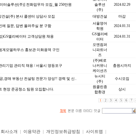
이터솔루션(주)] 전화업무자 모집_월 250만원
솔루션
2024.02.29
(주)
방건설(주) 본사 콜센터 상담사 모집
대방건설
마감
서울영어
에 질문, 답변 올려주실 분 구함
2024.01.31
학원
GS엘리베
업)GS엘리베이터 고객상담원 채용
2024.01.31
이터
오엔컴퍼
범계모델하우스 홍보관 미화용역 구인
니파트너
즈
(주)베로
관리기업 관리직 채용 / 서울시 영등포구
나커뮤니
충원시까지
케이션즈
뉴시티
공,경매 부동산 컨설팅 전문가 양성!! 경력 및 신..
수시모집
(주)
원클린종
트 현장 준공청소 팀원 모집합니다.
상시
합환경
1
2
3
4
5
6
7
|
회사소개
|
이용약관
|
개인정보취급방침
|
사이트맵
|