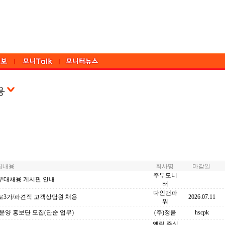
내용
회사명
마감일
주부모니
우대채용 게시판 안내
터
다인맨파
로3가/파견직 고객상담원 채용
2026.07.11
워
분양 홍보단 모집(단순 업무)
(주)정음
hscpk
엘림 주식