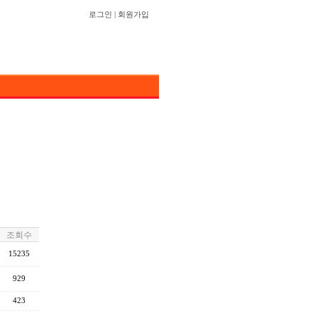
로그인
|
회원가입
조회수
15235
929
423