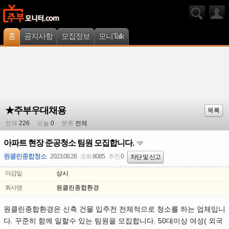
홈
공지사항
모집정보
모니Talk
★주부우대채용
목록
전체
226
오늘
0
분류
전체
아파트 현장 준공청소 팀원 모집합니다.
원클린종합청소
2023.08.28
조회
8085
추천
0
차단 및 신고
마감일
상시
회사명
원클린종합환경
원클린종합환경은 신축 건물 입주전 전체적으로 청소를 하는 업체입니
다. 꾸준히 함께 일할수 있는 팀원을 모집합니다. 50대이상 여성( 외국