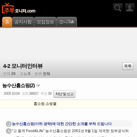
홈
공지사항
모집정보
모니Talk
4-2 모니터인터뷰
목록
전체
26
오늘
0
분류
전체
농수산홈쇼핑(2)
2005.10.04
조회
38937
추천
39
차단 및 신고
홈쇼핑.쇼핑몰
농수산홈쇼핑(이하 생략)에 대한 간단한 소개를 부탁 드립니다
"고 품격 Food&Life" 농수산홈쇼핑은 2001년 9월 1일 개국한 정부공식허