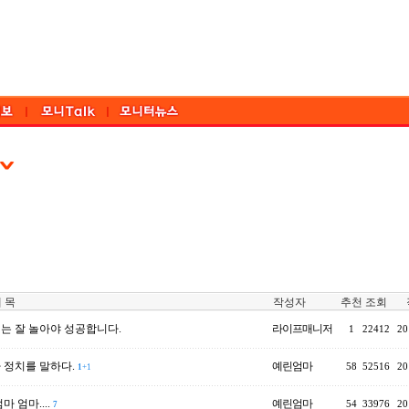
 목
작성자
추천
조회
는 잘 놀아야 성공합니다.
라이프매니저
1
22412
20
 정치를 말하다.
예린엄마
58
52516
20
1
+1
마 엄마....
예린엄마
54
33976
20
7