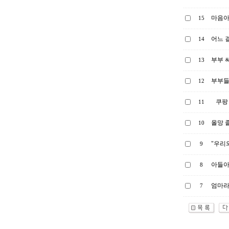
마음아파
15
어느 
14
부부 
13
부부들
12
쿠팡
11
올망 졸
10
"우리
9
아들아
8
엄마라
7