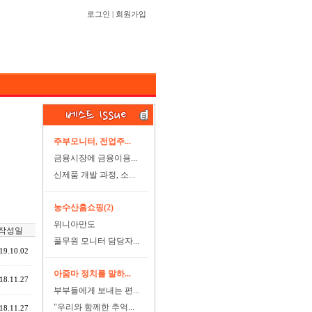
로그인
|
회원가입
주부모니터, 전업주...
금융시장에 금융이용...
신제품 개발 과정, 소...
농수산홈쇼핑(2)
위니아만도
작성일
풀무원 모니터 담당자...
19.10.02
아줌마 정치를 말하...
18.11.27
부부들에게 보내는 편...
"우리와 함께한 추억...
18.11.27