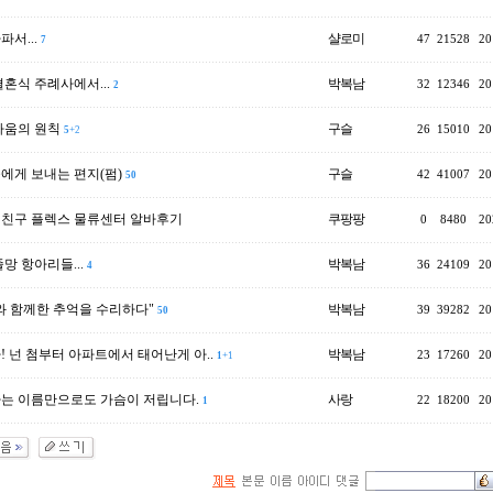
서...
샬로미
47
21528
20
7
결혼식 주례사에서...
박복남
32
12346
20
2
싸움의 원칙
구슬
26
15010
20
5
+2
에게 보내는 편지(펌)
구슬
42
41007
20
50
 친구 플렉스 물류센터 알바후기
쿠팡팡
0
8480
20
망 항아리들...
박복남
36
24109
20
4
와 함께한 추억을 수리하다"
박복남
39
39282
20
50
! 넌 첨부터 아파트에서 태어난게 아..
박복남
23
17260
20
1
+1
는 이름만으로도 가슴이 저립니다.
사랑
22
18200
20
1