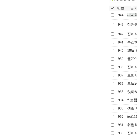
번호
글 제
리서치
944
정관장
943
집에서
942
투잡
941
10월
940
월20
939
집에서
938
보험사
937
오늘
936
앉아서
935
* 보
934
생활비
933
test11
932
취업하
931
집에서
930