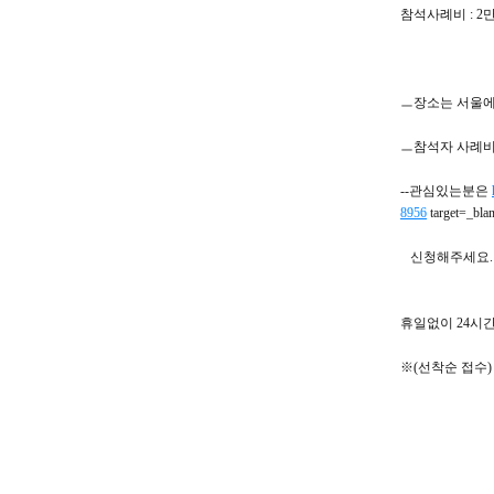
참석사례비 : 2
ㅡ장소는 서울에
ㅡ참석자 사례비
--관심있는분은
8956
target=_bla
신청해주세요.
휴일없이 24시간 접
※(선착순 접수