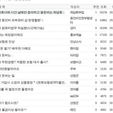
 목
작성자
추천
조회
회사에 시간 날때만 참석하고 용돈버는 좌담회 ..
좌담회부업
1
16256
20
동인비인천부평센
 동인비 피부관리 샵 운영할분!
0
14862
20
1
터
 컴퓨터업무 하실분(시간제가능)
강미
0
16296
20
하는 워킹맘이에요
홍보캐슬
1
17105
20
 보험료 인상
인상소식
0
8553
20
0 돈 벌기! 배우면 다해요
짠이맘
0
9340
20
 돈버는 ..
리리맘
0
7872
20
 무한경쟁!! 저렴한 보험 대거 출시!!
보험비교
0
6480
20
26만원벌엇어요
주부
0
5120
20
 돈버는 일
선영군
0
5144
20
험 가입시 소정의 상품증정 * -(첫회보험료50%할인..
이아름
0
5138
20
를 꼭 벌었으면 좋겠어요
전여름
0
4784
20
1
sisi1234
0
4870
20
기 힘드시죠?
선영군
0
4924
20
 월급이상 벌어요^^
레인
0
4901
20