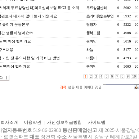
츠화재 무료상담센터]의료실비보험 BIG3 를 소개..
무료상담센터
0
5002
20
편보다 내가더 많이 벌게 되었네요
초기비용없는부업
0
5932
20
 줄이기 운동본부
담당자
0
5222
20
간 생활비 벌어요^^
행복드림
0
4908
20
돈 백 이상 벌어가요
짠이맘
0
5016
20
6 주부채용
하늘
0
5177
20
 가입 전 유의사항 및 가격 비교 방법
아름이
0
4793
20
돈 백이상 벌어가요
짠이맘
0
5003
20
1
2
3
4
5
6
7
8
9
10
|
회사소개
|
이용약관
|
개인정보취급방침
|
사이트맵
|
사업자등록번호
519-86-02980
통신판매업신고
제 2025-서울강남-
사 로켓스파크
대표
장건혁
주소
서울특별시 강남구 테헤란로2길 27,