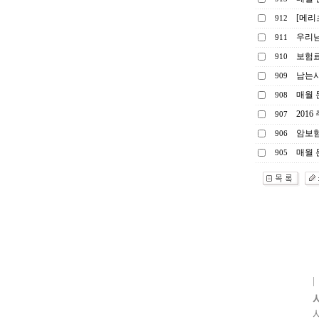
[메리
912
우리남
911
보험료
910
남는시
909
매월 
908
201
907
암보험
906
매월 
905