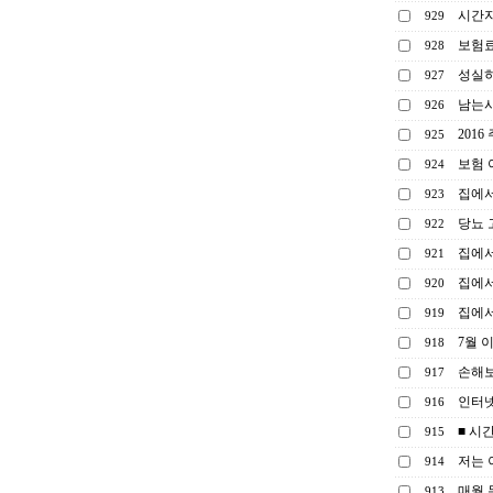
시간자
929
보험료
928
성실히
927
남는시
926
201
925
보험 
924
집에서
923
당뇨 
922
집에서
921
집에서
920
집에서
919
7월 
918
손해보
917
인터넷
916
■ 시
915
저는 
914
매월 
913