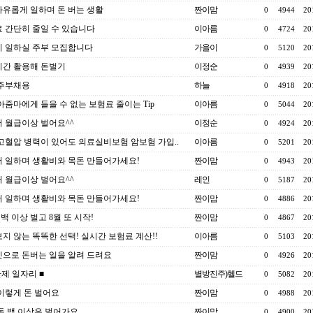
유롭게 일하며 돈 버는 생활
짠이맘
0
4944
20
 간단히 줄일 수 있습니다
이아름
0
4724
20
 일하실 주부 모집합니다
가을이
0
5120
20
간 활용해 돈벌기
이정순
0
4939
20
6 주부채용
하늘
0
4918
20
아줌마에게 들을 수 없는 보험료 줄이는 Tip
이아름
0
5044
20
 월급이상 벌어요^^
이정순
0
4924
20
고혈압 병력이 있어도 의료실비보험 암보험 가입..
이아름
0
5201
20
 일하며 생활비와 목돈 만들어가세요!
짠이맘
0
4943
20
 월급이상 벌어요^^
레인
0
5187
20
 일하며 생활비와 목돈 만들어가세요!
짠이맘
0
4886
20
이백 이상 벌고 8월 또 시작!
짠이맘
0
4867
20
지 않는 똑똑한 선택! 실시간 보험료 계산!!
이아름
0
5103
20
으로 돈버는 일을 알려 드려요
짠이맘
0
4926
20
간제 일자리 ■
별방진주)헬드
0
5082
20
이렇게 돈 벌어요
짠이맘
0
4988
20
돈 백 이상은 벌어가요
짠이맘
0
4900
20