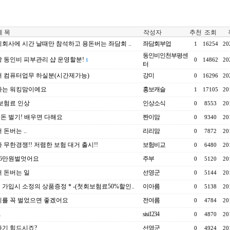
 목
작성자
추천
조회
회사에 시간 날때만 참석하고 용돈버는 좌담회 ..
좌담회부업
1
16254
20
동인비인천부평센
 동인비 피부관리 샵 운영할분!
0
14862
20
1
터
 컴퓨터업무 하실분(시간제가능)
강미
0
16296
20
하는 워킹맘이에요
홍보캐슬
1
17105
20
 보험료 인상
인상소식
0
8553
20
0 돈 벌기! 배우면 다해요
짠이맘
0
9340
20
 돈버는 ..
리리맘
0
7872
20
 무한경쟁!! 저렴한 보험 대거 출시!!
보험비교
0
6480
20
26만원벌엇어요
주부
0
5120
20
 돈버는 일
선영군
0
5144
20
험 가입시 소정의 상품증정 * -(첫회보험료50%할인..
이아름
0
5138
20
를 꼭 벌었으면 좋겠어요
전여름
0
4784
20
1
sisi1234
0
4870
20
기 힘드시죠?
선영군
0
4924
20