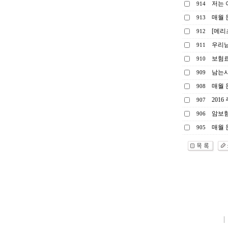
저는 
914
매월 
913
[메리
912
우리남
911
보험료
910
남는시
909
매월 
908
201
907
암보험
906
매월 
905