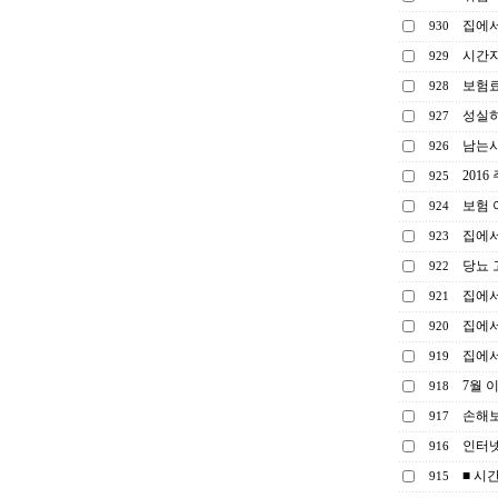
집에서
930
시간자
929
보험료
928
성실히
927
남는시
926
201
925
보험 
924
집에서
923
당뇨 
922
집에서
921
집에서
920
집에서
919
7월 
918
손해보
917
인터넷
916
■ 시
915