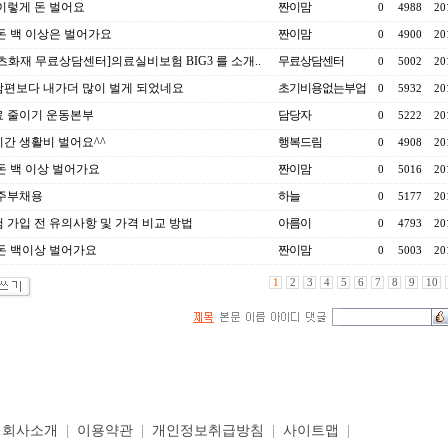
이렇게 돈 벌어요
짠이맘
0
4988
20
돈 백 이상은 벌어가요
짠이맘
0
4900
20
츠화재 무료상담센터]의료실비보험 BIG3 를 소개..
무료상담센터
0
5002
20
편보다 내가더 많이 벌게 되었네요
초기비용없는부업
0
5932
20
 줄이기 운동본부
담당자
0
5222
20
간 생활비 벌어요^^
행복드림
0
4908
20
돈 백 이상 벌어가요
짠이맘
0
5016
20
6 주부채용
하늘
0
5177
20
 가입 전 유의사항 및 가격 비교 방법
아름이
0
4793
20
돈 백이상 벌어가요
짠이맘
0
5003
20
1
2
3
4
5
6
7
8
9
10
|
회사소개
|
이용약관
|
개인정보취급방침
|
사이트맵
|