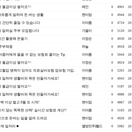
 월급이상 벌어요^^
레인
0
4901
20
유롭게 일하며 돈 버는 생활
짠이맘
0
4944
20
 간단히 줄일 수 있습니다
이아름
0
4724
20
 일하실 주부 모집합니다
가을이
0
5120
20
간 활용해 돈벌기
이정순
0
4939
20
6 주부채용
하늘
0
4918
20
아줌마에게 들을 수 없는 보험료 줄이는 Tip
이아름
0
5044
20
 월급이상 벌어요^^
이정순
0
4924
20
고혈압 병력이 있어도 의료실비보험 암보험 가입..
이아름
0
5201
20
 일하며 생활비와 목돈 만들어가세요!
짠이맘
0
4943
20
 월급이상 벌어요^^
레인
0
5187
20
 일하며 생활비와 목돈 만들어가세요!
짠이맘
0
4886
20
이백 이상 벌고 8월 또 시작!
짠이맘
0
4867
20
지 않는 똑똑한 선택! 실시간 보험료 계산!!
이아름
0
5103
20
으로 돈버는 일을 알려 드려요
짠이맘
0
4926
20
간제 일자리 ■
별방진주)헬드
0
5082
20