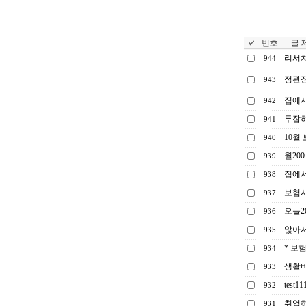
번호
글 제
리서치
944
정관장
943
집에서
942
투잡
941
10월
940
월20
939
집에서
938
보험사
937
오늘
936
앉아서
935
* 보
934
생활비
933
test11
932
취업하
931