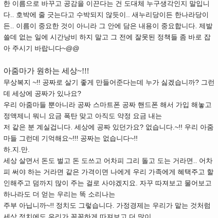
한 이름으로 바꾸고 공감을 이끈다는 건 도대체 누구생각인지 말입니
다.. 호박에 줄 긋는다고 수박되지 않듯이.. 새누리당이든 한나라당이
든.. 이름이 중요한 것이 아니라 그 안에 담은 내용이 중요합니다. 제발
쓸데 없는 일에 시간낭비 하지 말고 그 전에 잘못된 정책들 좀 바로 잡
아 주시기 바랍니다~@@
아줌마가 원하는 세상~!!!
무상복지 ~!! 공짜로 살기 좋게 만들어준다는데 누가 싫겠습니까? 그런
데 세상에 공짜가 있나요?
우리 아줌마들 뿐아니라 공짜 스마트폰 공짜 핸드폰 해서 가입 해놓고
정액제니 뭐니 요금 폭탄 맞고 아직도 약정 요금 내는
저 같은 분 계실겁니다. 세상에 공짜 있던가요? 없습니다.~!! 우리 아줌
마들 그런데 기억해요~!!! 공짜는 없습니다~!!
하.지.만.
세상 살면서 돈도 벌고 돈 도쓰고 어차피 그리 돌고 도는 거라면.. 어차
피 써야 하는 거라면 같은 가격이면 나에게 우리 가족에게 혜택주고 할
인해주고 덤까지 많이 주는 걸로 사야겠지요. 자꾸 따져보고 물어보고
하나라도 더 얻는 우리는 똑 소리나는
주부 아닙니까~!! 정치도 그렇습니다. 가정경제는 우리가 맡는 것처럼
세상 정치에도 우리가 꼼꼼하게 따져보고 더 많이