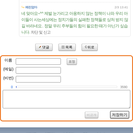
예린엄마
2/3 13:41
네 맞아요~^^ 제발 눈가리고 아옹하지 않는 정책이 나와 우리 아
이들이 사는세상에는 정치가들의 실패한 정책들로 상처 받지 않
길 바라네요.. 정말 우리 주부들의 힘이 필요한 때가 아닌가 싶습
니다.
차단 및 신고
댓글
목록
뒤로
이름
표정
(메일)
(비번)
0
3590
저장하기
비공개