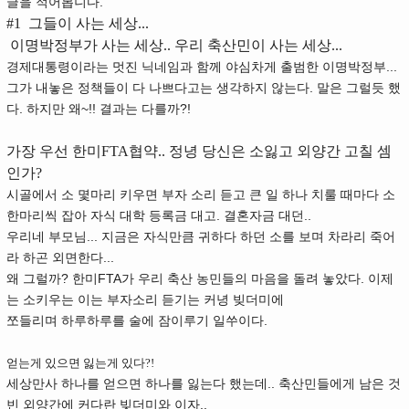
글을 적어봅니다.
#1
그들이 사는 세상...
이명박정부가 사는 세상.. 우리 축산민이 사는 세상...
경제대통령이라는 멋진 닉네임과 함께 야심차게 출범한 이명박정부...
그가 내놓은 정책들이 다 나쁘다고는 생각하지 않는다. 말은 그럴듯 했
다. 하지만 왜~!! 결과는 다를까?!
가장 우선 한미FTA협약.. 정녕 당신은 소잃고 외양간 고칠 셈
인가?
시골에서 소 몇마리 키우면 부자 소리 듣고 큰 일 하나 치룰 때마다 소
한마리씩 잡아 자식 대학 등록금 대고. 결혼자금 대던..
우리네 부모님... 지금은 자식만큼 귀하다 하던 소를 보며 차라리 죽어
라 하곤 외면한다...
왜 그럴까? 한미FTA가 우리 축산 농민들의 마음을 돌려 놓았다. 이제
는 소키우는 이는 부자소리 듣기는 커녕 빚더미에
쪼들리며 하루하루를 술에 잠이루기 일쑤이다.
얻는게 있으면 잃는게 있다?!
세상만사 하나를 얻으면 하나를 잃는다 했는데.. 축산민들에게 남은 것
빈 외양간에 커다란 빚더미와 이자..