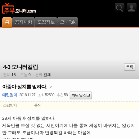
홈
공지사항
모집정보
모니Talk
4-3 모니터칼럼
목록
전체
18
오늘
0
분류
전체
아줌마 정치를 말하다.
예린엄마
2018.11.27
조회
52530
추천
58
차단 및 신고
스팸방지
동의
29세 아줌마 정치를 말하다.
제목만큼 보잘 것 없는 서민이기에 나를 통해 세상이 바뀌지는 않겠지
만 그래도 조금이나마 반영되길 바라는 마음에