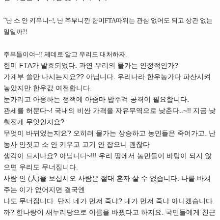
"
난 소 안 키우니~!, 난 주부니깐 한미FTA따위는 관심 없어도 되고 상관 없는
일일까?!
주부들이여~!! 제데로 알고 우리도 대처하자.
한미 FTA가 발효되었다. 과연 우리의 물가는 안정적인가?
가계부 쓸만 나시는지요?? 아닙니다. 우리나라 한우농가다 파산시켜
놓았지만 한우값 여전합니다.
눈가리고 아옹하는 정책에 아줌마 밥주걱 공격이 필요합니다.
관세를 허문다~! 국내의 비싼 가격을 자유무역으로 낮춘다..~!! 지금 낮
춰진게 무엇인지요?
무엇이 바뀌었는지요? 오히려 물가는 상승하고 농민들은 죽어가고. 난
농사 안짓고 소 안 키우고 고기 안 잡으니 괜찮다
생각이 드시나요? 아닙니다~!!! 우리 땅에서 농민들이 바탕이 되지 않
으면 우리도 무너집니다.
사람 인 (人)을 보십시오 사람은 절대 혼자 살 수 없습니다. 나를 바쳐
주는 이가 없어지면 결국엔
나도 무너집니다. 단지 네가 먼저 죽냐? 내가 먼저 죽냐 아니겠습니다
까? 한나랑이 새누리당으로 이름을 바꿨다고 하지요. 국민들에게 친근