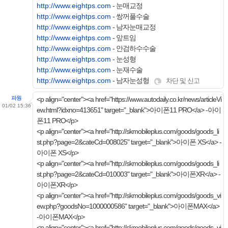
http://www.eightps.com
- 눈매교정
http://www.eightps.com
- 쌍꺼풀수술
http://www.eightps.com
- 남자눈매교정
http://www.eightps.com
- 앞트임
http://www.eightps.com
- 안검하수수술
http://www.eightps.com
- 눈성형
http://www.eightps.com
- 눈재수술
http://www.eightps.com
- 남자눈성형
차단 및 신고
파웡
<p align="center"><a href="https://www.autodaily.co.kr/news/articleVi
01/02 15:36
ew.html?idxno=413651" target="_blank">아이폰11 PRO</a> -아이
폰11 PRO</p>
<p align="center"><a href="http://skmobileplus.com/goods/goods_li
st.php?page=2&cateCd=008025" target="_blank">아이폰 XS</a> -
아이폰 XS</p>
<p align="center"><a href="http://skmobileplus.com/goods/goods_li
st.php?page=2&cateCd=010003" target="_blank">아이폰XR</a> -
아이폰XR</p>
<p align="center"><a href="http://skmobileplus.com/goods/goods_vi
ew.php?goodsNo=1000000586" target="_blank">아이폰MAX</a>
-아이폰MAX</p>
<p align="center"><a href="http://skmobileplus.com/goods/goods_vi