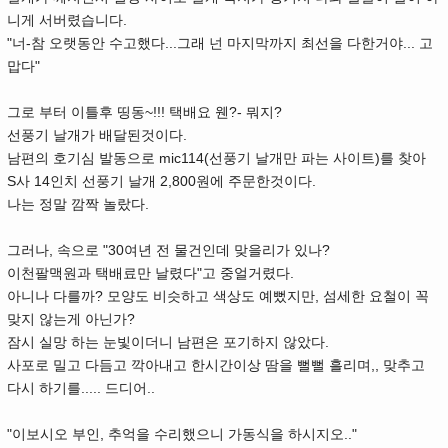
니게 서버렸습니다.
"너-참 오랫동안 수고했다...그래 넌 마지막까지 최선을 다한거야... 고
맙다"
그로 부터 이틀후 띵동~!!! 택배요 웬?- 뭐지?
선풍기 날개가 배달된것이다.
남편의 호기심 발동으로 mic114(선풍기 날개만 파는 사이트)를 찾아
S사 14인치 선풍기 날개 2,800원에 주문한것이다.
나는 정말 깜짝 놀랐다.
그러나, 속으로 "30여년 전 물건인데 맞을리가 있나?
이천팔맥원과 택배료만 날렸다"고 중얼거렸다.
아니나 다를까? 모양도 비슷하고 색상도 예뻤지만, 섬세한 요철이 꼭
맞지 않는게 아닌가?
잠시 실망 하는 눈빛이더니 남편은 포기하지 않았다.
사포로 밀고 다듬고 깍아내고 한시간이상 땀을 뻘뻘 흘리며,, 맞추고
다시 하기를..... 드디어..
"이보시오 부인, 추억을 수리했으니 가동식을 하시지오.."