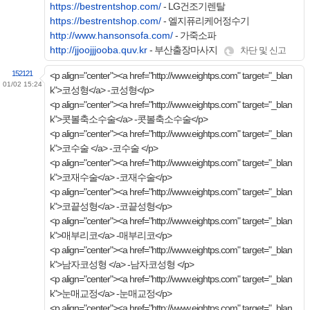
https://bestrentshop.com/
- LG건조기렌탈
https://bestrentshop.com/
- 엘지퓨리케어정수기
http://www.hansonsofa.com/
- 가죽소파
http://jjoojjjooba.quv.kr
- 부산출장마사지
차단 및 신고
152121
<p align="center"><a href="http://www.eightps.com" target="_blan
01/02 15:24
k">코성형</a> -코성형</p>
<p align="center"><a href="http://www.eightps.com" target="_blan
k">콧볼축소수술</a> -콧볼축소수술</p>
<p align="center"><a href="http://www.eightps.com" target="_blan
k">코수술 </a> -코수술 </p>
<p align="center"><a href="http://www.eightps.com" target="_blan
k">코재수술</a> -코재수술</p>
<p align="center"><a href="http://www.eightps.com" target="_blan
k">코끝성형</a> -코끝성형</p>
<p align="center"><a href="http://www.eightps.com" target="_blan
k">매부리코</a> -매부리코</p>
<p align="center"><a href="http://www.eightps.com" target="_blan
k">남자코성형 </a> -남자코성형 </p>
<p align="center"><a href="http://www.eightps.com" target="_blan
k">눈매교정</a> -눈매교정</p>
<p align="center"><a href="http://www.eightps.com" target="_blan