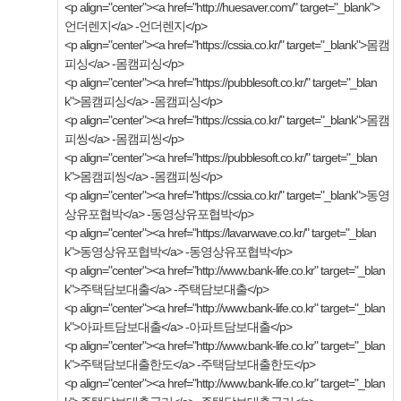
<p align="center"><a href="http://huesaver.com/" target="_blank">
언더렌지</a> -언더렌지</p>
<p align="center"><a href="https://cssia.co.kr/" target="_blank">몸캠
피싱</a> -몸캠피싱</p>
<p align="center"><a href="https://pubblesoft.co.kr/" target="_blan
k">몸캠피싱</a> -몸캠피싱</p>
<p align="center"><a href="https://cssia.co.kr/" target="_blank">몸캠
피씽</a> -몸캠피씽</p>
<p align="center"><a href="https://pubblesoft.co.kr/" target="_blan
k">몸캠피씽</a> -몸캠피씽</p>
<p align="center"><a href="https://cssia.co.kr/" target="_blank">동영
상유포협박</a> -동영상유포협박</p>
<p align="center"><a href="https://lavarwave.co.kr/" target="_blan
k">동영상유포협박</a> -동영상유포협박</p>
<p align="center"><a href="http://www.bank-life.co.kr" target="_blan
k">주택담보대출</a> -주택담보대출</p>
<p align="center"><a href="http://www.bank-life.co.kr" target="_blan
k">아파트담보대출</a> -아파트담보대출</p>
<p align="center"><a href="http://www.bank-life.co.kr" target="_blan
k">주택담보대출한도</a> -주택담보대출한도</p>
<p align="center"><a href="http://www.bank-life.co.kr" target="_blan