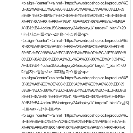
<p align="center"><a href="https://www.dropshop.co.kr/product/%E
B%82%A8%EC%9E%90-%EB%A3%A8%EC%A6%88%ED%9
5%8F-%EC%88%84%EC%B9%B4%EB%9D%BC-%EB%8B%8
8%ED%8A%B8-%EB%A1%B1-%EA%B0%80%EB%94%94%E
A%B1%B4-4color/156/category/24/display/1/" target="_blank">20
대남자쇼핑몰</a> -20대남자쇼핑몰</p>
<p align="center"><a href="https://www.dropshop.co.kr/product/%E
B%82%A8%EC%9E%90-%EB%A3%A8%EC%A6%88%ED%9
5%8F-%EC%88%84%EC%B9%B4%EB%9D%BC-%EB%8B%8
8%ED%8A%B8-%EB%A1%B1-%EA%B0%80%EB%94%94%E
A%B1%B4-4color/156/category/24/display/1/" target="_blank">30
대남자쇼핑몰</a> -30대남자쇼핑몰</p>
<p align="center"><a href="https://www.dropshop.co.kr/product/%E
B%82%A8%EC%9E%90-%EB%A3%A8%EC%A6%88%ED%9
5%8F-%EC%88%84%EC%B9%B4%EB%9D%BC-%EB%8B%8
8%ED%8A%B8-%EB%A1%B1-%EA%B0%80%EB%94%94%E
A%B1%B4-4color/156/category/24/display/1/" target="_blank">남자
니트</a> -남자니트</p>
<p align="center"><a href="https://www.dropshop.co.kr/product/%E
B%B9%85%EC%82%AC%EC%9D%B4%EC%A6%88-%EA%B
8%B0%EB%B3%B8-%EB%82%A8%EC%9E%90-%EB%B8%8