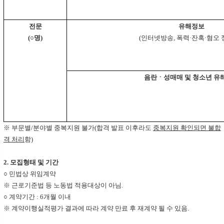
전문
유해정보
(○명)
(인터넷방송, 폭력·잔혹·혐오 
음란ㆍ성매매 및 청소년 유
※ 부문별/분야별 중복지원 불가(합격 발표 이후라도
중복지원 확인되면 불합
격 처리
함)
2. 모집형태 및 기간
○ 민법상 위임계약
※ 근로기준법 등 노동법 적용대상이 아님.
○ 계약기간 : 6개월 이내
※ 계약이행실적평가 결과에 따라 계약 만료 후 재계약 될 수 있음.