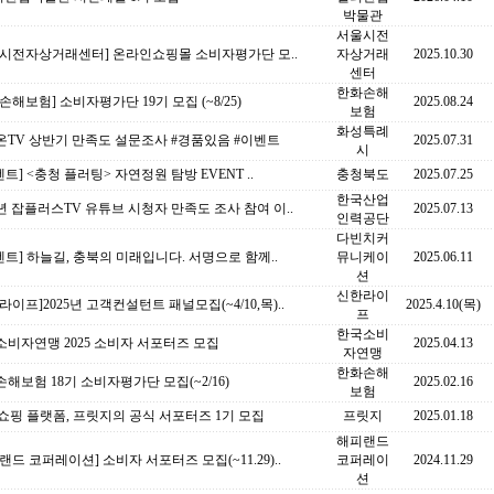
박물관
서울시전
울시전자상거래센터] 온라인쇼핑몰 소비자평가단 모..
자상거래
2025.10.30
센터
한화손해
손해보험] 소비자평가단 19기 모집 (~8/25)
2025.08.24
보험
화성특례
온TV 상반기 만족도 설문조사 #경품있음 #이벤트
2025.07.31
시
벤트] <충청 플러팅> 자연정원 탐방 EVENT ..
충청북도
2025.07.25
한국산업
5년 잡플러스TV 유튜브 시청자 만족도 조사 참여 이..
2025.07.13
인력공단
다빈치커
벤트] 하늘길, 충북의 미래입니다. 서명으로 함께..
뮤니케이
2025.06.11
션
신한라이
라이프]2025년 고객컨설턴트 패널모집(~4/10,목)..
2025.4.10(목)
프
한국소비
비자연맹 2025 소비자 서포터즈 모집
2025.04.13
자연맹
한화손해
해보험 18기 소비자평가단 모집(~2/16)
2025.02.16
보험
 쇼핑 플랫폼, 프릿지의 공식 서포터즈 1기 모집
프릿지
2025.01.18
해피랜드
랜드 코퍼레이션] 소비자 서포터즈 모집(~11.29)..
코퍼레이
2024.11.29
션