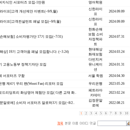
버지식인 서포터즈 모집-1만원
영어학원
신한라이
라이프]고객 개선제안 이벤트(~9/9,월)
2024.09.09
프
신한라이
라이프]고객컨설턴트 패널 모집(~9/9,월)
2024.09.09
프
한화손해
보험 소비
손해보험] 소비자평가단 17기 모집(~7/31)
2024.07.31
자정책파
트
현대해상
해상] 19기 고객마음 패널 모집합니다. (~3.24)
2024.03.24
화재보험
다빈치커
6기 고용노동부 정책기자단 모집
뮤니케이
2024.01.31
션
페 서포터즈 구함
서울 학원
2024.04.30
행 제4기 우리 팬(Woori Fan) 리포터 모집
우리은행
2023.05.26
페트라아
드리딩트리 화상영어 체험단 모집( 다른 교재 화..
2023.02.24
카데미
김정문알
문알로에] 소비자 서포터즈 알로하3기 모집(~8/2..
2022.08.21
로에
1
2
3
4
5
6
7
8
9
10