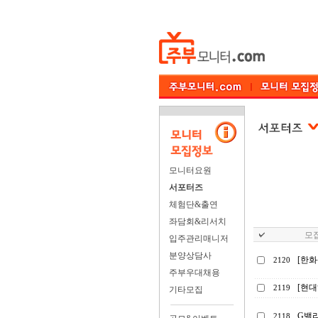
모니터요원
서포터즈
체험단&출연
좌담회&리서치
모집
입주관리매니저
분양상담사
[한
2120
주부우대채용
[현대
2119
기타모집
G밸
2118