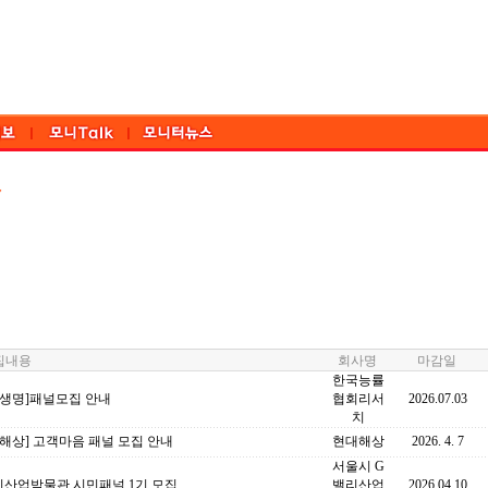
내용
회사명
마감일
한국능률
화생명]패널모집 안내
협회리서
2026.07.03
치
해상] 고객마음 패널 모집 안내
현대해상
2026. 4. 7
서울시 G
리산업박물관 시민패널 1기 모집
밸리산업
2026.04.10