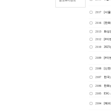
공모&이벤트
[서
2117
[한화
2116
화성
2113
[#이
2112
202
2110
[#이
2109
[신한
2108
한국소
2107
한화손
2106
ESG
2105
[해피
2104