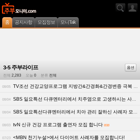
홈
공지사항
모집정보
모니Talk
3-5 주부라이프
옵션
전체
2,283
오늘
0
분류
전체
TV조선 건강교양프로그램 지방간&간경화&간경변증 극복 사례자 섭외
08/05
SBS 일요특선 다큐멘터리에서 치주염으로 고생하시는 사례자분 모십니다.
08/04
SBS 일요특선다큐멘터리에서 치아 관리 잘하신 사례자 모십니다
08/04
tvN 신규 건강 프로그램 출연자 모집 합니다
08/03
<MBN 천기누설>에서 다이어트 사례자를 모집합니다!
07/23