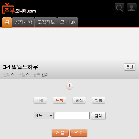
홈
공지사항
모집정보
모니Talk
3-4 알뜰노하우
옵션
전체
0
오늘
0
분류
전체
1
기본
목록
웹진
앨범
검색