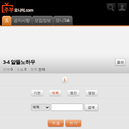
홈
공지사항
모집정보
모니Talk
3-4 알뜰노하우
옵션
전체
0
오늘
0
분류
전체
1
기본
목록
웹진
앨범
검색