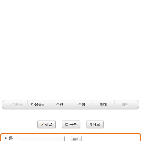
이전글
다음글
추천
수정
확대
답변
◁
▷
댓글
목록
뒤로
이름
표정