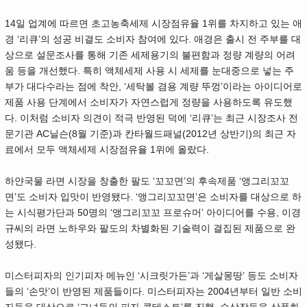
14일 업계에 따르면 초고농축세제 시장점유율 1위를 차지하고 있는 애
경 ‘리큐’의 성공 비결도 소비자 참여에 있다. 애경은 출시 전 주부를 대
상으로 설문조사를 통해 기존 세제용기의 불편함과 정량 계량의 어려
움 등을 개선했다. 특히 액체세제 사용 시 세제를 눈대중으로 넣는 주
부가 대다수라는 점에 착안, ‘세탁볼 겸용 계량 뚜껑’이라는 아이디어로
제품 사용 단계에서 소비자가 자연스럽게 정량을 사용하도록 유도했
다. 이처럼 소비자 의견이 적극 반영된 덕에 ‘리큐’는 최근 시장조사 전
문기관 AC닐슨(8월 기준)과 칸타월드패널(2012년 상반기)의 최근 자
료에서 모두 액체세제 시장점유율 1위에 올랐다.
하얀국물 라면 시장을 창출한 팔도 ‘꼬꼬면’의 후속제품 ‘앵그리꼬꼬
면’도 소비자 입맛이 반영됐다. ‘앵그리꼬꼬면’은 소비자를 대상으로 하
는 시식평가단과 50명의 ‘앵그리꼬꼬 프로슈머’ 아이디어를 수용, 이경
규씨의 라면 노하우와 팔도의 차별화된 기술력이 결집된 제품으로 완
성됐다.
미스터피자의 인기피자 메뉴인 ‘시크릿가든’과 ‘게살몽땅’ 등도 소비자
들의 ‘손맛’이 반영된 제품들이다. 미스터피자는 2004년부터 일반 소비
자들을 대상으로 ‘그녀들의 피자 콘테스트’를 진행, 수상작들을 상품화