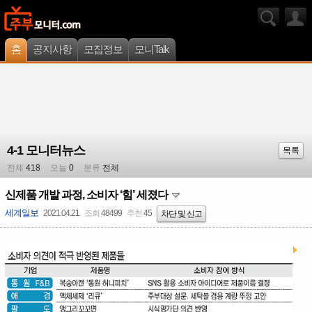
홈
공지사항
모집정보
모니Talk
4-1 모니터뉴스
목록
전체
418
오늘
0
분류
전체
신제품 개발 과정, 소비자 ‘힘’ 세졌다
세계일보
2021.04.21
조회
48499
추천
45
차단 및 신고