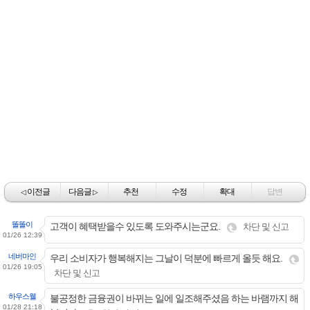
이전글
다음글
추천
수정
확대
답변
◁
▷
똘똘이
고객이 혜택받을수 있도록 도와주시는군요.
차단 및 신고
01/26 12:39
네버마인
우리 소비자가 행복해지는 그날이 덕분에 빠르게 올듯 해요.
01/26 19:05
차단 및 신고
하우스웰
불공정한 금융권이 바뀌는 일에 일조해주셨음 하는 바램까지 해
01/28 21:18