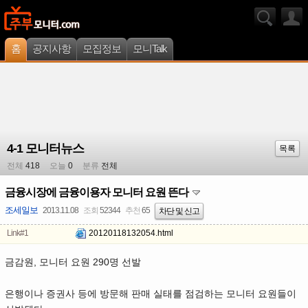
홈
공지사항
모집정보
모니Talk
4-1 모니터뉴스
목록
전체
418
오늘
0
분류
전체
금융시장에 금융이용자 모니터 요원 뜬다
조세일보
2013.11.08
조회
52344
추천
65
차단 및 신고
Link#1
20120118132054.html
금감원, 모니터 요원 290명 선발
은행이나 증권사 등에 방문해 판매 실태를 점검하는 모니터 요원들이