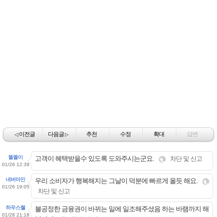
이전글
다음글
추천
수정
확대
답변
◁
▷
똘똘이
고객이 혜택받을수 있도록 도와주시는군요.
차단 및 신고
01/26 12:39
네버마인
우리 소비자가 행복해지는 그날이 덕분에 빠르게 올듯 해요.
01/26 19:05
차단 및 신고
하우스웰
불공정한 금융권이 바뀌는 일에 일조해주셨음 하는 바램까지 해
01/28 21:18