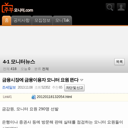
홈
공지사항
모집정보
모니Talk
4-1 모니터뉴스
목록
전체
418
오늘
0
분류
전체
금융시장에 금융이용자 모니터 요원 뜬다
조세일보
2013.11.08
조회
52352
추천
65
차단 및 신고
Link#1
20120118132054.html
금감원, 모니터 요원 290명 선발
은행이나 증권사 등에 방문해 판매 실태를 점검하는 모니터 요원들이