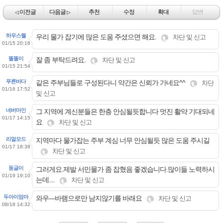
이전글
다음글
추천
수정
확대
답변
◁
▷
하우스웰
우리 물가 잡기에 많은 도움 주셨으면 해요.
차단 및 신고
01/15 20:16
똘똘이
잘 좀 부탁드려요.
차단 및 신고
01/15 21:54
푸른바다
같은 주부님들로 구성된다니 약간은 신뢰가 가네요^^
차단
01/16 17:52
및 신고
네버마인
그 지역에 계신분들은 한층 안심될듯합니다 멋진 활약 기대되네
01/17 14:15
요
차단 및 신고
리얼모드
지역마다 물가잡는 주부 계심 너무 안심될듯 많은 도움 주시길
01/17 18:38
차단 및 신고
동글이
그러게요.제발 서민물가 좀 잡혔음 좋겠습니다.많이들 노력하시
01/19 19:10
는데....
차단 및 신고
두아이엄마
와우---바램으로만 남지않기를 바래요
차단 및 신고
08/18 14:32