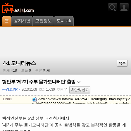
홈
공지사항
모집정보
모니Talk
4-1 모니터뉴스
목록
전체
418
오늘
0
분류
전체
행안부 ‘제2기 주부 물가모니터단’ 출범
공감코리아
2013.11.08
조회
15030
추천
44
차단 및 신고
Link#1
view.do?newsDataId=148725411&category_id=subject§io
n_id=EDS0201002&call_from=extlink&subjectName=society
행정안전부는 5일 정부 대전청사에서
‘제2기 주부 물가모니터단’이 공식 출범식을 갖고 본격적인 활동을 개