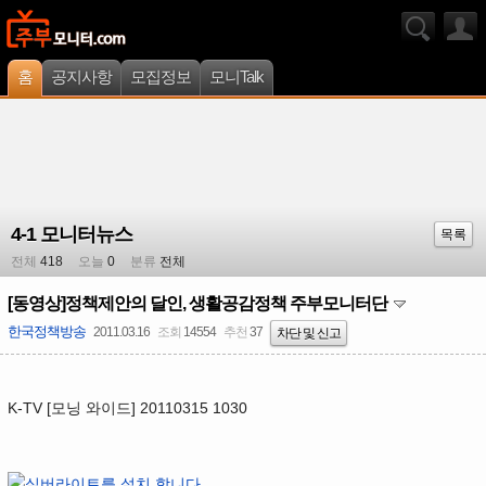
홈
공지사항
모집정보
모니Talk
4-1 모니터뉴스
목록
전체
418
오늘
0
분류
전체
[동영상]정책제안의 달인, 생활공감정책 주부모니터단
한국정책방송
2011.03.16
조회
14554
추천
37
차단 및 신고
K-TV [모닝 와이드] 20110315 1030