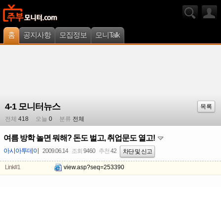
홈
공지사항
모집정보
모니Talk
4-1 모니터뉴스
목록
전체
418
오늘
0
분류
전체
여름 방학 놀면 뭐해? 돈도 벌고, 취업문도 열고!
아시아투데이
2009.06.14
조회
9460
추천
42
차단 및 신고
Link#1
view.asp?seq=253390