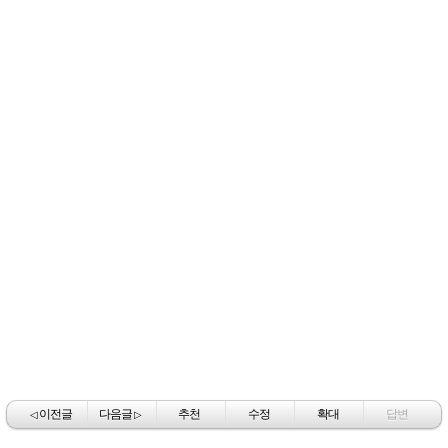
이전글
다음글
추천
수정
확대
답변
◁
▷