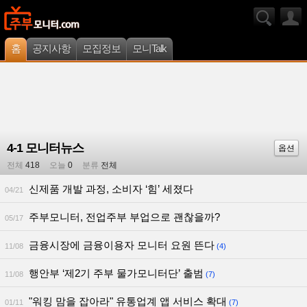
홈
공지사항
모집정보
모니Talk
4-1 모니터뉴스
옵션
전체
418
오늘
0
분류
전체
신제품 개발 과정, 소비자 ‘힘’ 세졌다
04/21
주부모니터, 전업주부 부업으로 괜찮을까?
05/17
금융시장에 금융이용자 모니터 요원 뜬다
11/08
(4)
행안부 ‘제2기 주부 물가모니터단’ 출범
11/08
(7)
"워킹 맘을 잡아라" 유통업계 앱 서비스 확대
01/11
(7)