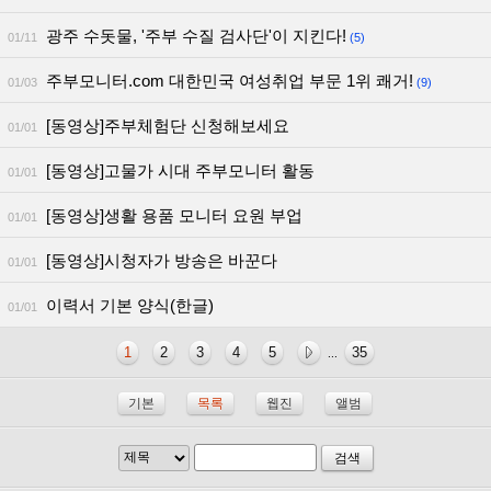
광주 수돗물, '주부 수질 검사단'이 지킨다!
01/11
(5)
주부모니터.com 대한민국 여성취업 부문 1위 쾌거!
01/03
(9)
[동영상]주부체험단 신청해보세요
01/01
[동영상]고물가 시대 주부모니터 활동
01/01
[동영상]생활 용품 모니터 요원 부업
01/01
[동영상]시청자가 방송은 바꾼다
01/01
이력서 기본 양식(한글)
01/01
1
2
3
4
5
35
...
기본
목록
웹진
앨범
검색