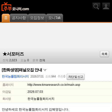
홈
공지사항
모집정보
모니Talk
★서포터즈
목록
전체
2,023
오늘
0
분류
전체
[한화생명]패널모집 안내
한국능률협회리서치
2026.07.01
조회
944
추천
0
차단 및 신고
홈페이지
http://www.kmaresearch.co.kr/main.asp
마감일
2026.07.03
회사명
한국능률협회리서치
안녕하세요
한국능률협회리서치 김혜영입니다.