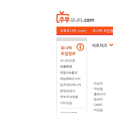
모니터요원
서포터즈
체험단&출연
좌담회&리서치
ㆍ
작성자
입주관리매니저
ㆍ
작성일
분양상담사
ㆍ
홈페이지
주부우대채용
ㆍ
첨부#1
기타모집
ㆍ
Link#1
ㆍ
마감일