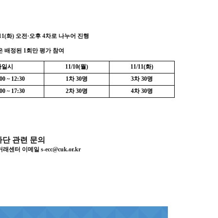
11(
화
)
오전
·
오후
4
차로 나누어 진행
은 배정된
1
회만 평가 참여
가일시
11/10(
월
)
11/11(
화
)
00 ~ 12:30
1
차
30
명
3
차
30
명
00 ~ 17:30
2
차
30
명
4
차
30
명
단 관련 문의
거래센터 이메일
s-ecc@cuk.or.kr