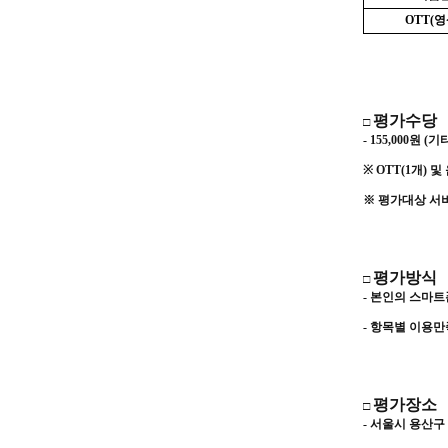
OTT(
영
평가수당
□
- 155,000
원
(
기
※
OTT(1
개
)
및
※
평가대상 서비
평가방식
□
- 본인의 스마트
- 항목별 이용
평가장소
□
-
서울시 용산구