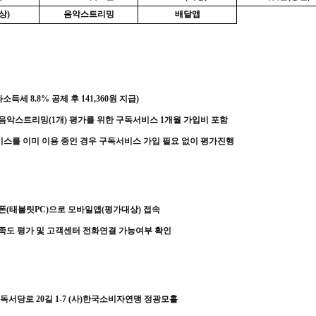
상
)
음악스트리밍
배달앱
타소득세
8.8%
공제 후
141,360
원 지급
)
 음악스트리밍
(1
개
)
평가를 위한 구독서비스
1
개월 가입비 포함
스를 이미 이용 중인 경우 구독서비스 가입 필요 없이 평가진행
폰
(
태블릿
PC)
으로 모바일앱
(
평가대상
)
접속
만족도 평가 및 고객센터 전화연결 가능여부 확인
 독서당로
20
길
1-7 (
사
)
한국소비자연맹 정광모홀