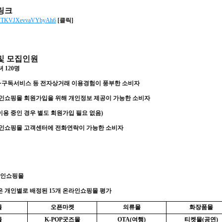
링크
le/2TKVJXevvaVYbyAh6
[
클릭
]
및 모집인원
녀
120
명
·
구독서비스 등 전자상거래 이용경험이 풍부한 소비자
인쇼핑몰 회원가입을 위해 개인정보 제공이 가능한 소비자
이용 중인 경우 별도 회원가입 필요 없음
)
인쇼핑몰 고객센터에 전화연락이 가능한 소비자
라인쇼핑몰
 개인별로 배정된
15
개 온라인쇼핑몰
평가
몰
오픈마켓
의류몰
화장품몰
몰
K-POP
굿즈몰
OTA(
여행
)
티켓몰
(
공연
)