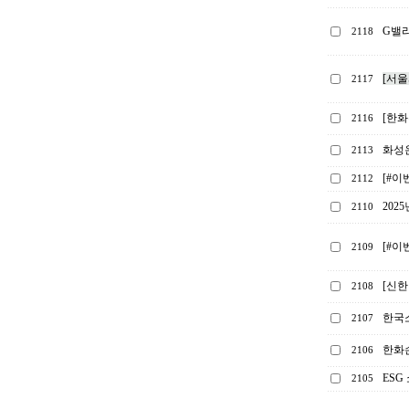
G밸
2118
[서
2117
[한화
2116
화성
2113
[#이
2112
202
2110
[#이
2109
[신한
2108
한국소
2107
한화손
2106
ESG
2105