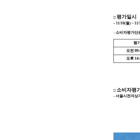
평가일시
□
-
11/10(
월
) ~ 11/
-
소비자평가단
평
오전
09:
오후
14:
소비자평가
□
-
서울시전자상