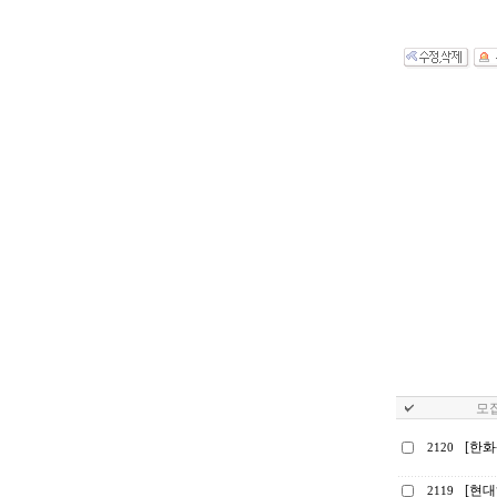
모집
[한
2120
[현대
2119