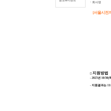
공모&이벤트
ㆍ
회사명
[서울시전
지원방법
□
- 2025
년
10/30(
- 지원결과는
11/