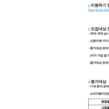
지원하기 
□
https://forms.g
모집대상 
□
- 20
대
~50
대 남
·
- 오픈마켓
·OTA
-
평가대상 온라
(
이미 가입 및 
-
평가대상 온라
평가대상
□
- 11
개 분야 온
-
소비자평가단은
종합
식품