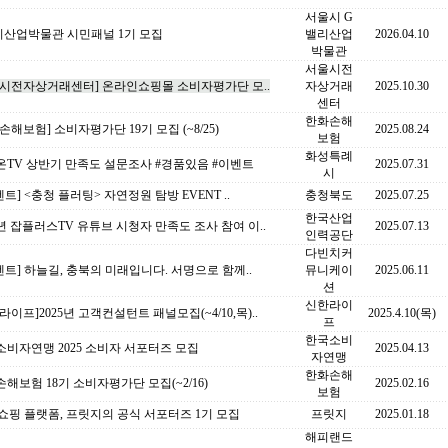
서울시 G
리산업박물관 시민패널 1기 모집
밸리산업
2026.04.10
박물관
서울시전
울시전자상거래센터] 온라인쇼핑몰 소비자평가단 모..
자상거래
2025.10.30
센터
한화손해
손해보험] 소비자평가단 19기 모집 (~8/25)
2025.08.24
보험
화성특례
온TV 상반기 만족도 설문조사 #경품있음 #이벤트
2025.07.31
시
벤트] <충청 플러팅> 자연정원 탐방 EVENT ..
충청북도
2025.07.25
한국산업
5년 잡플러스TV 유튜브 시청자 만족도 조사 참여 이..
2025.07.13
인력공단
다빈치커
벤트] 하늘길, 충북의 미래입니다. 서명으로 함께..
뮤니케이
2025.06.11
션
신한라이
라이프]2025년 고객컨설턴트 패널모집(~4/10,목)..
2025.4.10(목)
프
한국소비
비자연맹 2025 소비자 서포터즈 모집
2025.04.13
자연맹
한화손해
해보험 18기 소비자평가단 모집(~2/16)
2025.02.16
보험
 쇼핑 플랫폼, 프릿지의 공식 서포터즈 1기 모집
프릿지
2025.01.18
해피랜드