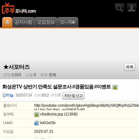
홈
공지사항
모집정보
모니Talk
★서포터즈
목록
전체
2,023
오늘
0
분류
전체
화성온TV 상반기 만족도 설문조사 #경품있음 #이벤트
강하늘
2025.07.14
조회
3012
추천
0
차단 및 신고
홈페이지
http://youtube.com/post/UgkxvHgbBegoMpl6yS6QfKp9VpZXkk
yLUpc-?si=9ao_vvYNKIij7uIM
첨부#1
c8adbcba.jpg
(113KB)
Link#1
IxKGxiSb
마감일
2025.07.31