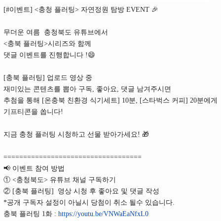
[#이벤트] <충청 플러팅> 자연정원 탐방 EVENT 🎉
무더운 여름 충청북도 유튜브에서
<충북 플러팅>시리즈와 함께
댓글 이벤트를 진행합니다 !😄
[충북 플러팅] 업로드 영상 중
재미있는 콘텐츠를 뽑아 구독, 좋아요, 댓글 남겨주시면
추첨을 통해 [온충북 친환경 식기세트] 10분, [스타벅스 커피] 20분에게
기프티콘을 쏩니다!
지금 충청 플러팅 시청하고 선물 받아가세요! 🎁
===================================
📢 이벤트 참여 방법
① <충청북도> 유튜브 채널 구독하기
② [충북 플러팅] 영상 시청 후 좋아요 및 댓글 작성
*공개 구독자 설정이 아닐시 당첨이 취소 될수 있습니다.
충북 플러팅 1화 :
https://youtu.be/VNWaEaNfxL0