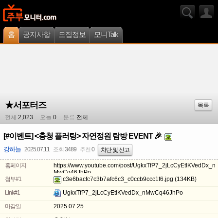
홈
공지사항
모집정보
모니Talk
★서포터즈
목록
전체
2,023
오늘
0
분류
전체
[#이벤트] <충청 플러팅> 자연정원 탐방 EVENT 🎉
강하늘
2025.07.11
조회
3489
추천
0
차단 및 신고
홈페이지
https://www.youtube.com/post/UgkxTfP7_2jLcCyEtIKVedDx_n
MwCq46JhPo
첨부#1
c3e6bacfc7c3b7afc6c3_c0ccb9ccc1f6.jpg
(134KB)
Link#1
UgkxTfP7_2jLcCyEtIKVedDx_nMwCq46JhPo
마감일
2025.07.25