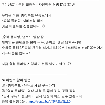
[#이벤트] <충청 플러팅> 자연정원 탐방 EVENT 🎉
무더운 여름 충청북도 유튜브에서
<충북 플러팅>시리즈와 함께
댓글 이벤트를 진행합니다 !😄
[충북 플러팅] 업로드 영상 중
재미있는 콘텐츠를 뽑아 구독, 좋아요, 댓글 남겨주시면
추첨을 통해 [온충북 친환경 식기세트] 10분, [스타벅스 커피] 20분에게
기프티콘을 쏩니다!
지금 충청 플러팅 시청하고 선물 받아가세요! 🎁
===================================
📢 이벤트 참여 방법
① <충청북도> 유튜브 채널 구독하기
② [충북 플러팅] 영상 시청 후 좋아요 및 댓글 작성
*공개 구독자 설정이 아닐시 당첨이 취소 될수 있습니다.
충북 플러팅 1화 :
https://youtu.be/VNWaEaNfxL0