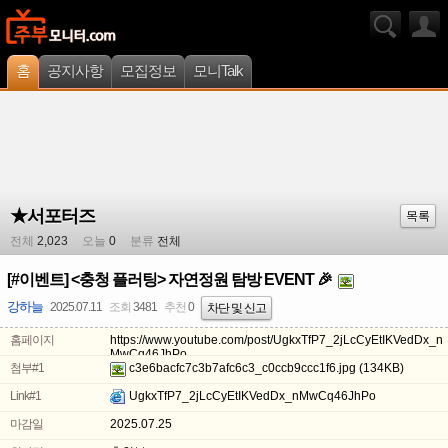
홈
공지사항
모집정보
모니Talk
★서포터즈
목록
전체
2,023
오늘
0
분류
전체
[#이벤트] <충청 플러팅> 자연정원 탐방 EVENT 🎉
강하늘
2025.07.11
조회
3481
추천
0
차단 및 신고
홈페이지
https://www.youtube.com/post/UgkxTfP7_2jLcCyEtIKVedDx_n
MwCq46JhPo
첨부#1
c3e6bacfc7c3b7afc6c3_c0ccb9ccc1f6.jpg
(134KB)
Link#1
UgkxTfP7_2jLcCyEtIKVedDx_nMwCq46JhPo
마감일
2025.07.25