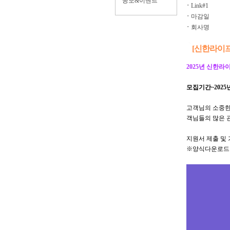
공모&이벤트
ㆍ
Link#1
ㆍ
마감일
ㆍ
회사명
[신한라이프]
2025년 신한라
모집기간
~202
고객님의 소중한
객님들의 많은 
지원서 제출 및
※양식다운로드 