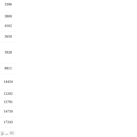
3396
3800
4162
3650
3928
8811
14434
12202
15781
14750
17243
,,,
85