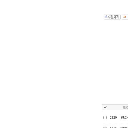
모집
[한
2120