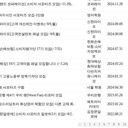
랜드 코퍼레이션] 소비자 서포터즈 모집(~11.29)..
코퍼레이
2024.11.29
션
버지식인 서포터즈 모집-1만원
영어학원
신한라이
라이프]고객 개선제안 이벤트(~9/9,월)
2024.09.09
프
신한라이
라이프]고객컨설턴트 패널 모집(~9/9,월)
2024.09.09
프
한화손해
보험 소비
손해보험] 소비자평가단 17기 모집(~7/31)
2024.07.31
자정책파
트
현대해상
해상] 19기 고객마음 패널 모집합니다. (~3.24)
2024.03.24
화재보험
다빈치커
6기 고용노동부 정책기자단 모집
뮤니케이
2024.01.31
션
페 서포터즈 구함
서울 학원
2024.04.30
행 제4기 우리 팬(Woori Fan) 리포터 모집
우리은행
2023.05.26
페트라아
드리딩트리 화상영어 체험단 모집( 다른 교재 화..
2023.02.24
카데미
김정문알
문알로에] 소비자 서포터즈 알로하3기 모집(~8/2..
2022.08.21
로에
1
2
3
4
5
6
7
8
9
10