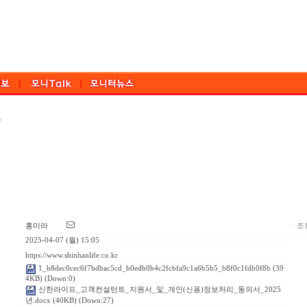
홍미라
ㆍ조회
2025-04-07 (월) 15:05
https://www.shinhanlife.co.kr
1_b8dec0cec6f7bdbac5cd_b0edb0b4c2fcbfa9c1a6b5b5_b8f0c1fdb0f8b
(39
4KB) (Down:0)
신한라이프_고객컨설턴트_지원서_및_개인(신용)정보처리_동의서_2025
년.docx
(40KB) (Down:27)