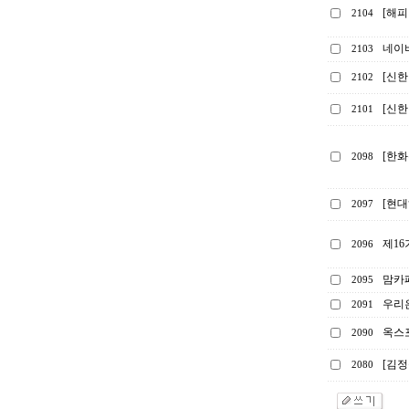
[해피
2104
네이
2103
[신한
2102
[신한
2101
[한화
2098
[현대
2097
제1
2096
맘카
2095
우리은
2091
옥스포
2090
[김정
2080