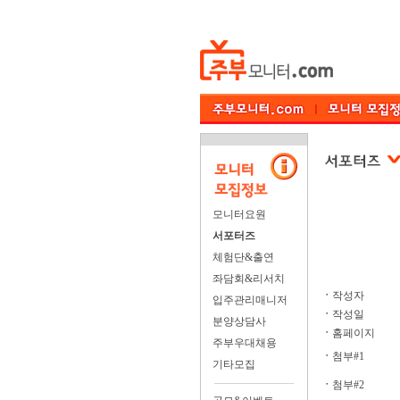
모니터요원
서포터즈
체험단&출연
좌담회&리서치
ㆍ
작성자
입주관리매니저
ㆍ
작성일
분양상담사
ㆍ
홈페이지
주부우대채용
ㆍ
첨부#1
기타모집
ㆍ
첨부#2