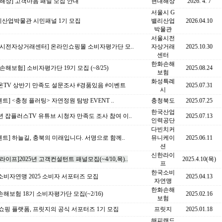
해상] 고객마음 패널 모집 안내
현대해상
2026. 4. 7
서울시 G
리산업박물관 시민패널 1기 모집
밸리산업
2026.04.10
박물관
서울시전
울시전자상거래센터] 온라인쇼핑몰 소비자평가단 모..
자상거래
2025.10.30
센터
한화손해
손해보험] 소비자평가단 19기 모집 (~8/25)
2025.08.24
보험
화성특례
온TV 상반기 만족도 설문조사 #경품있음 #이벤트
2025.07.31
시
벤트] <충청 플러팅> 자연정원 탐방 EVENT ..
충청북도
2025.07.25
한국산업
5년 잡플러스TV 유튜브 시청자 만족도 조사 참여 이..
2025.07.13
인력공단
다빈치커
벤트] 하늘길, 충북의 미래입니다. 서명으로 함께..
뮤니케이
2025.06.11
션
신한라이
라이프]2025년 고객컨설턴트 패널모집(~4/10,목)..
2025.4.10(목)
프
한국소비
비자연맹 2025 소비자 서포터즈 모집
2025.04.13
자연맹
한화손해
해보험 18기 소비자평가단 모집(~2/16)
2025.02.16
보험
 쇼핑 플랫폼, 프릿지의 공식 서포터즈 1기 모집
프릿지
2025.01.18
해피랜드