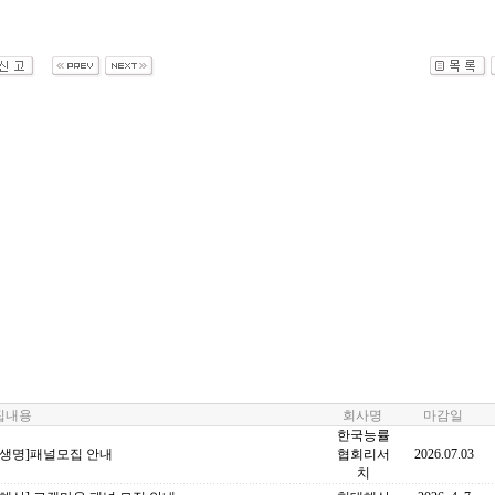
내용
회사명
마감일
한국능률
화생명]패널모집 안내
협회리서
2026.07.03
치