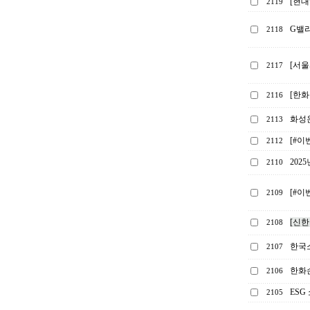
[현대
2119
G밸
2118
[서
2117
[한화
2116
화성
2113
[#이
2112
202
2110
[#이
2109
[신한
2108
한국소
2107
한화손
2106
ESG
2105