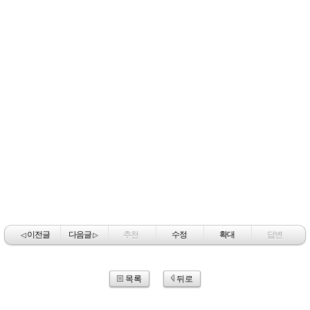
이전글
다음글
추천
수정
확대
답변
◁
▷
목록
뒤로