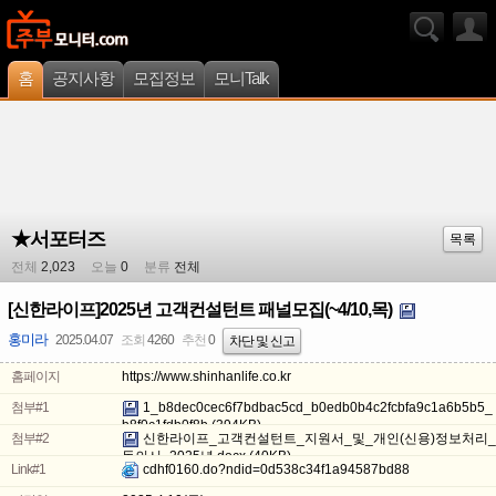
홈
공지사항
모집정보
모니Talk
★서포터즈
목록
전체
2,023
오늘
0
분류
전체
[신한라이프]2025년 고객컨설턴트 패널모집(~4/10,목)
홍미라
2025.04.07
조회
4260
추천
0
차단 및 신고
홈페이지
https://www.shinhanlife.co.kr
첨부#1
1_b8dec0cec6f7bdbac5cd_b0edb0b4c2fcbfa9c1a6b5b5_
b8f0c1fdb0f8b
(394KB)
첨부#2
신한라이프_고객컨설턴트_지원서_및_개인(신용)정보처리_
동의서_2025년.docx
(40KB)
Link#1
cdhf0160.do?ndid=0d538c34f1a94587bd88