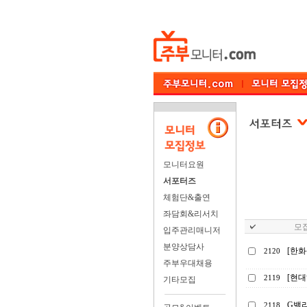
모니터요원
서포터즈
체험단&출연
좌담회&리서치
모집
입주관리매니저
분양상담사
[한
2120
주부우대채용
[현대
2119
기타모집
G밸
2118