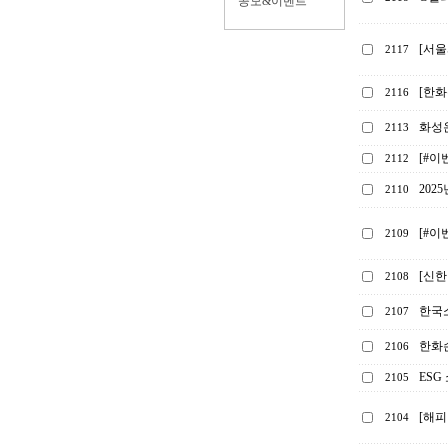
공모&이벤트
[서
2117
[한화
2116
화성
2113
[#이
2112
202
2110
[#이
2109
[신한
2108
한국소
2107
한화손
2106
ESG
2105
[해피
2104