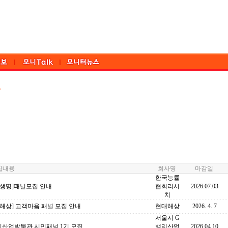
내용
회사명
마감일
한국능률
화생명]패널모집 안내
협회리서
2026.07.03
치
해상] 고객마음 패널 모집 안내
현대해상
2026. 4. 7
서울시 G
리산업박물관 시민패널 1기 모집
밸리산업
2026.04.10