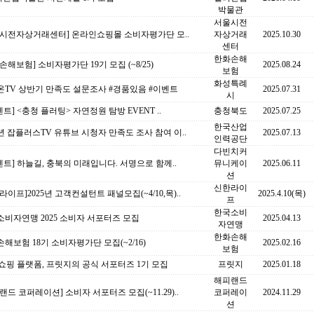
박물관
서울시전
울시전자상거래센터] 온라인쇼핑몰 소비자평가단 모..
자상거래
2025.10.30
센터
한화손해
손해보험] 소비자평가단 19기 모집 (~8/25)
2025.08.24
보험
화성특례
온TV 상반기 만족도 설문조사 #경품있음 #이벤트
2025.07.31
시
벤트] <충청 플러팅> 자연정원 탐방 EVENT ..
충청북도
2025.07.25
한국산업
5년 잡플러스TV 유튜브 시청자 만족도 조사 참여 이..
2025.07.13
인력공단
다빈치커
벤트] 하늘길, 충북의 미래입니다. 서명으로 함께..
뮤니케이
2025.06.11
션
신한라이
라이프]2025년 고객컨설턴트 패널모집(~4/10,목)..
2025.4.10(목)
프
한국소비
비자연맹 2025 소비자 서포터즈 모집
2025.04.13
자연맹
한화손해
해보험 18기 소비자평가단 모집(~2/16)
2025.02.16
보험
 쇼핑 플랫폼, 프릿지의 공식 서포터즈 1기 모집
프릿지
2025.01.18
해피랜드
랜드 코퍼레이션] 소비자 서포터즈 모집(~11.29)..
코퍼레이
2024.11.29
션