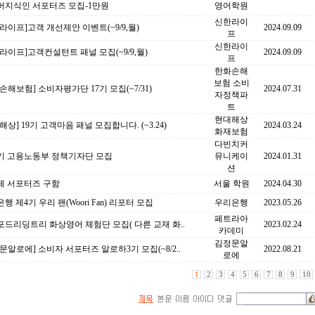
버지식인 서포터즈 모집-1만원
영어학원
신한라이
라이프]고객 개선제안 이벤트(~9/9,월)
2024.09.09
프
신한라이
라이프]고객컨설턴트 패널 모집(~9/9,월)
2024.09.09
프
한화손해
보험 소비
손해보험] 소비자평가단 17기 모집(~7/31)
2024.07.31
자정책파
트
현대해상
해상] 19기 고객마음 패널 모집합니다. (~3.24)
2024.03.24
화재보험
다빈치커
6기 고용노동부 정책기자단 모집
뮤니케이
2024.01.31
션
페 서포터즈 구함
서울 학원
2024.04.30
행 제4기 우리 팬(Woori Fan) 리포터 모집
우리은행
2023.05.26
페트라아
드리딩트리 화상영어 체험단 모집( 다른 교재 화..
2023.02.24
카데미
김정문알
문알로에] 소비자 서포터즈 알로하3기 모집(~8/2..
2022.08.21
로에
1
2
3
4
5
6
7
8
9
10