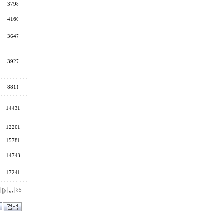
3798
4160
3647
3927
8811
14431
12201
15781
14748
17241
,,,
85