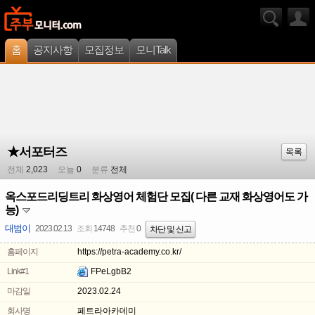
홈
공지사항
모집정보
모니Talk
★서포터즈
목록
전체
2,023
오늘
0
분류
전체
옥스포드리딩트리 화상영어 체험단 모집( 다른 교재 화상영어도 가
능)
대범이
2023.02.13
조회
14748
추천
0
차단 및 신고
홈페이지
https://petra-academy.co.kr/
Link#1
FPeLgbB2
마감일
2023.02.24
회사명
페트라아카데미