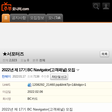
홈
공지사항
모집정보
모니Talk
★서포터즈
목록
전체
2,023
오늘
0
분류
전체
2022년 제 17기 BC Navigator(고객패널) 모집
한혜미
2022.01.17
조회
7138
추천
0
차단 및 신고
Link#1
1208292_21460.jsp&linkTp=1&listgo=1
마감일
2022.02.06
회사명
BC카드
2022년 제 17기 BC Navigator(고객패널) 모집